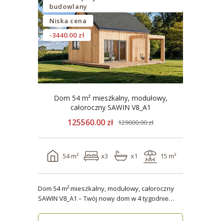
budowlany
Niska cena
-3440.00 zł
Dom 54 m² mieszkalny, modułowy,
całoroczny SAWIN V8_A1
125560.00 zł
129000.00 zł
54 m²
x3
x1
15 m²
Dom 54 m² mieszkalny, modułowy, całoroczny
SAWIN V8_A1 – Twój nowy dom w 4 tygodnie
Domy budow..