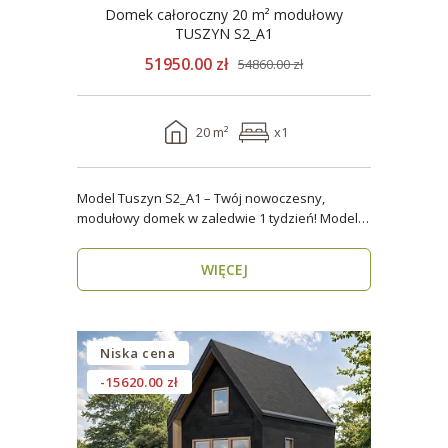
Domek całoroczny 20 m² modułowy
TUSZYN S2_A1
51950.00 zł
54860.00 zł
20 m²
x1
Model Tuszyn S2_A1 – Twój nowoczesny,
modułowy domek w zaledwie 1 tydzień! Model
Tuszyn S2_A1 o p..
WIĘCEJ
Niska cena
-15620.00 zł