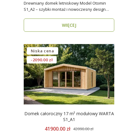
Drewniany domek letniskowy Model Otomin
S1_A2 – szybki montaż i nowoczesny design
Szukasz funkcjo..
WIĘCEJ
Niska cena
-2090.00 zł
Domek całoroczny 17 m² modułowy WARTA
S1_A1
41900.00 zł
43990.00 zł