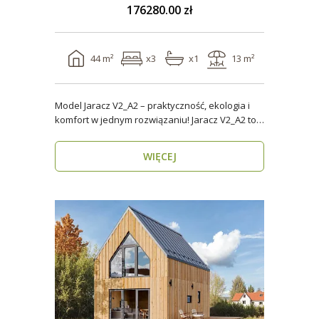
176280.00 zł
44 m²
x3
x1
13 m²
Model Jaracz V2_A2 – praktyczność, ekologia i
komfort w jednym rozwiązaniu! Jaracz V2_A2 to
wyjąt..
WIĘCEJ