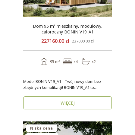
Dom 95 m² mieszkalny, modułowy,
całoroczny BONIN V19_A1
227160.00 zł
237000.00 zł
95 m²
x4
x2
Model BONIN V19_A1 – Twój nowy dom bez
zbędnych komplikacji! BONIN V19_A1 to
nowoczesny, parterow..
WIĘCEJ
Niska cena