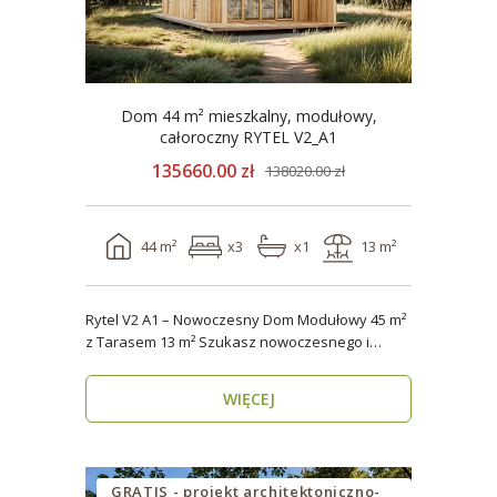
Dom 44 m² mieszkalny, modułowy,
całoroczny RYTEL V2_A1
135660.00 zł
138020.00 zł
44 m²
x3
x1
13 m²
Rytel V2 A1 – Nowoczesny Dom Modułowy 45 m²
z Tarasem 13 m² Szukasz nowoczesnego i
energooszczędn..
WIĘCEJ
GRATIS - projekt architektoniczno-