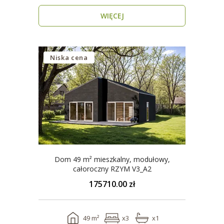
wygody i estety..
WIĘCEJ
Niska cena
Dom 49 m² mieszkalny, modułowy,
całoroczny RZYM V3_A2
175710.00 zł
49 m²
x3
x1