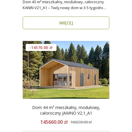
Dom 43 m² mieszkalny, modułowy, całoroczny
KANIN V21_A1 – Twój nowy dom w 3-5 tygodni
Domy mod..
WIĘCEJ
-14570.00 zł
Dom 44 m² mieszkalny, modułowy,
całoroczny JAMNO V2.1_A1
145660.00 zł
160230.00 zł