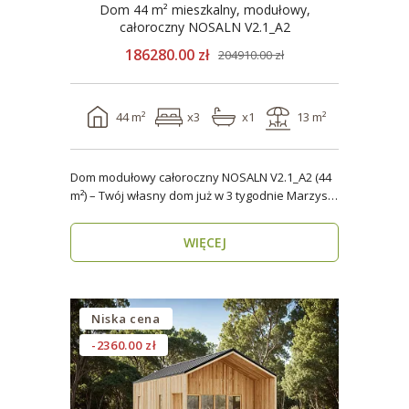
Dom 44 m² mieszkalny, modułowy,
całoroczny NOSALN V2.1_A2
186280.00 zł
204910.00 zł
44 m²
x3
x1
13 m²
Dom modułowy całoroczny NOSALN V2.1_A2 (44
m²) – Twój własny dom już w 3 tygodnie Marzysz
o do..
WIĘCEJ
Niska cena
-2360.00 zł