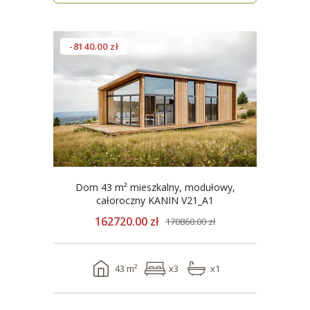
-8140.00 zł
Dom 43 m² mieszkalny, modułowy,
całoroczny KANIN V21_A1
162720.00 zł
170860.00 zł
43 m²
x3
x1