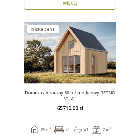
WIĘCEJ
Niska cena
Domek całoroczny 30 m² modułowy RETNO
V1_A1
65710.00 zł
29 m²
x2
x1
2 m²