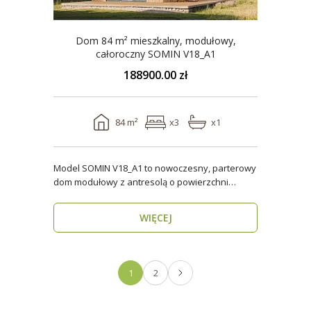
Dom 84 m² mieszkalny, modułowy,
całoroczny SOMIN V18_A1
188900.00 zł
84 m²
x3
x1
Model SOMIN V18_A1 to nowoczesny, parterowy
dom modułowy z antresolą o powierzchni
użytkowej 84 m², ..
WIĘCEJ
1
2