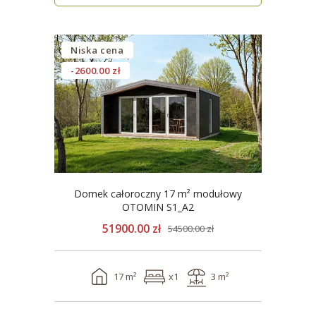
Niska cena
-2600.00 zł
Domek całoroczny 17 m² modułowy
OTOMIN S1_A2
51900.00 zł
54500.00 zł
17 m²
x1
3 m²