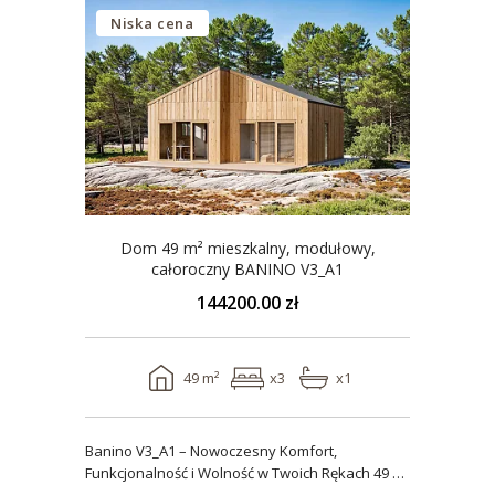
Niska cena
Dom 49 m² mieszkalny, modułowy,
całoroczny BANINO V3_A1
144200.00 zł
49 m²
x3
x1
Banino V3_A1 – Nowoczesny Komfort,
Funkcjonalność i Wolność w Twoich Rękach 49 m²