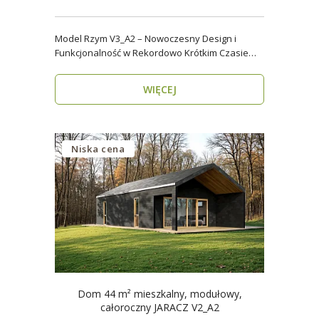
Model Rzym V3_A2 – Nowoczesny Design i
Funkcjonalność w Rekordowo Krótkim Czasie
Model Rzym V3_A2..
WIĘCEJ
Niska cena
Dom 44 m² mieszkalny, modułowy,
całoroczny JARACZ V2_A2