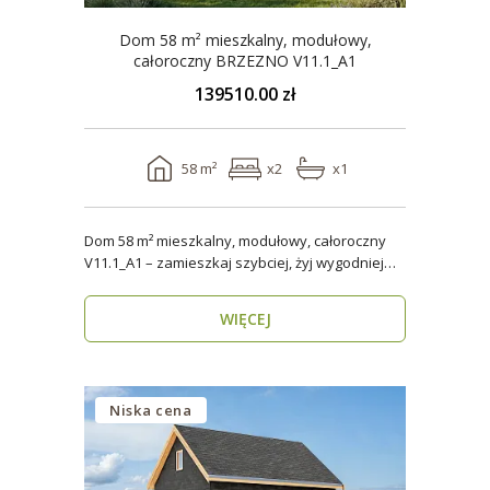
Dom 58 m² mieszkalny, modułowy,
całoroczny BRZEZNO V11.1_A1
139510.00 zł
58 m²
x2
x1
Dom 58 m² mieszkalny, modułowy, całoroczny
V11.1_A1 – zamieszkaj szybciej, żyj wygodniej
Stworzon..
WIĘCEJ
Niska cena