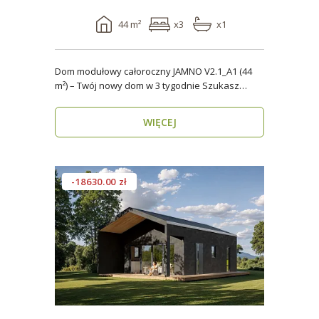
44 m²
x3
x1
Dom modułowy całoroczny JAMNO V2.1_A1 (44
m²) – Twój nowy dom w 3 tygodnie Szukasz
domu, który..
WIĘCEJ
-18630.00 zł