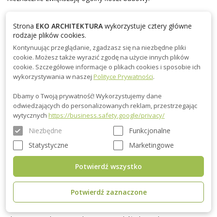
•
Domki o konstrukcji modułowej - panelowaej
nie
Strona
EKO ARCHITEKTURA
wykorzystuje cztery główne
odkształcają się i są znacznie bardziej odporne na warunki
rodzaje plików cookies.
klimatyczne i naturalne. Ponadto, relatywnie niska masa domu
Kontynuując przeglądanie, zgadzasz się na niezbędne pliki
pozwala znacznie zaoszczędzić na fundamentach, jednocześnie
cookie. Możesz także wyrazić zgodę na użycie innych plików
cookie. Szczegółowe informacje o plikach cookies i sposobie ich
utrzymując jego konstrukcję i wytrzymałość w bezpiecznym
wykorzystywania w naszej
Polityce Prywatności
.
stanie.
Dbamy o Twoją prywatność! Wykorzystujemy dane
• Zewnętrzny i wewnętrzny design domków o konstrukcji
odwiedzających do personalizowanych reklam, przestrzegając
szkieletowej jest indywidualną kwestią, więc możesz stworzyć
wytycznych
https://business.safety.google/privacy/
domek o takim wyglądzie, jaki Ci odpowiada. Drewno doskonale
Niezbędne
Funkcjonalne
pasuje do innych materiałów używanych do projektowania
Statystyczne
Marketingowe
wnętrz i elewacji.
Potwierdź wszystko
• Domek o konstrukcji szkieletowej jest ekologiczny i szczelny.
W konstrukcjach domu używane są specjalne materiały
Potwierdź zaznaczone
nieprzepuszczające wiatru. Korzystając z zaawansowanych
technologii budowlanych, użyte uszczelnienia zapewniają