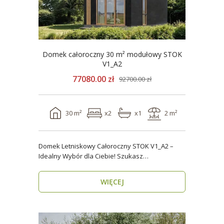
Domek całoroczny 30 m² modułowy STOK
V1_A2
77080.00 zł
92700.00 zł
30 m²
x2
x1
2 m²
Domek Letniskowy Całoroczny STOK V1_A2 –
Idealny Wybór dla Ciebie! Szukasz
praktycznego, kompaktowe..
WIĘCEJ