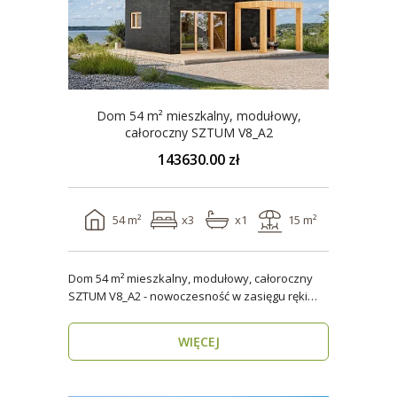
Dom 54 m² mieszkalny, modułowy,
całoroczny SZTUM V8_A2
143630.00 zł
54 m²
x3
x1
15 m²
Dom 54 m² mieszkalny, modułowy, całoroczny
SZTUM V8_A2 - nowoczesność w zasięgu ręki
Twój nowy..
WIĘCEJ