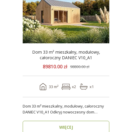
Dom 33 m² mieszkalny, modułowy,
całoroczny DANIEC V10_A1
89810.00 zł
98800.00 zł
33 m²
x2
x1
Dom 33 m² mieszkalny, modułowy, całoroczny
DANIEC V10_A1 Odkryj nowoczesny dom
modułowy, który..
WIĘCEJ