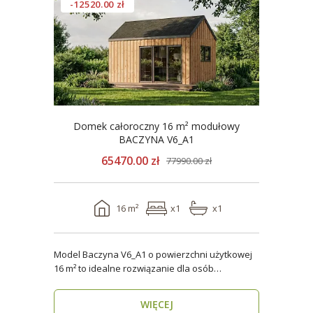
-12520.00 zł
Domek całoroczny 16 m² modułowy
BACZYNA V6_A1
65470.00 zł
77990.00 zł
16 m²
x1
x1
Model Baczyna V6_A1 o powierzchni użytkowej
16 m² to idealne rozwiązanie dla osób
poszukujących nowo..
WIĘCEJ