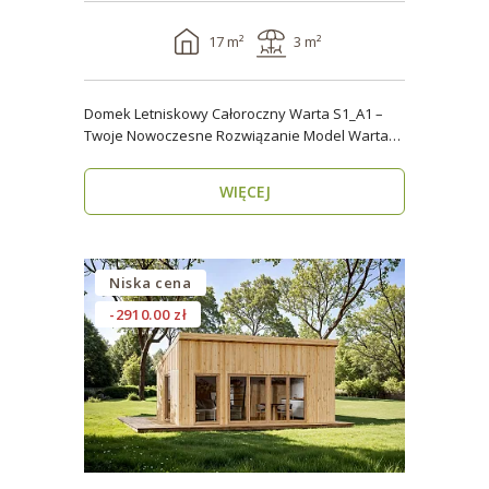
17 m²
3 m²
Domek Letniskowy Całoroczny Warta S1_A1 –
Twoje Nowoczesne Rozwiązanie Model Warta
S1_A1 o powier..
WIĘCEJ
Niska cena
-2910.00 zł