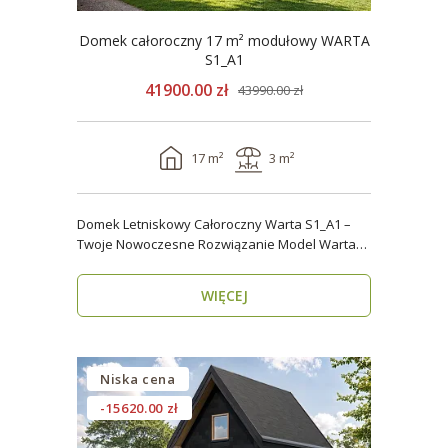
Domek całoroczny 17 m² modułowy WARTA
S1_A1
41900.00 zł
43990.00 zł
17 m²
3 m²
Domek Letniskowy Całoroczny Warta S1_A1 –
Twoje Nowoczesne Rozwiązanie Model Warta
S1_A1 o powier..
WIĘCEJ
Niska cena
-15620.00 zł