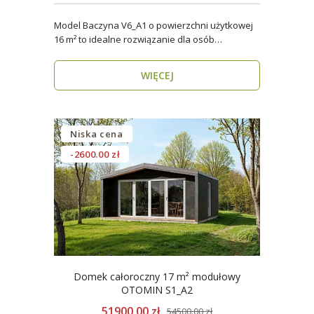
Model Baczyna V6_A1 o powierzchni użytkowej
16 m² to idealne rozwiązanie dla osób
poszukujących nowo..
WIĘCEJ
Niska cena
-2600.00 zł
Domek całoroczny 17 m² modułowy
OTOMIN S1_A2
51900.00 zł
54500.00 zł