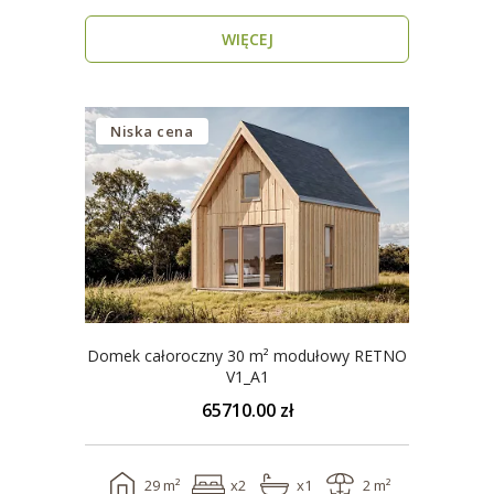
Domy modul..
WIĘCEJ
Niska cena
Domek całoroczny 30 m² modułowy RETNO
V1_A1
65710.00 zł
29 m²
x2
x1
2 m²