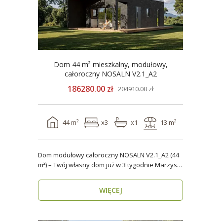
Dom 44 m² mieszkalny, modułowy,
całoroczny NOSALN V2.1_A2
186280.00 zł
204910.00 zł
44 m²
x3
x1
13 m²
Dom modułowy całoroczny NOSALN V2.1_A2 (44
m²) – Twój własny dom już w 3 tygodnie Marzysz
o do..
WIĘCEJ