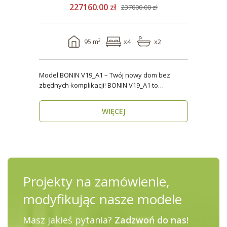
227160.00 zł
237000.00 zł
95 m²
x4
x2
Model BONIN V19_A1 – Twój nowy dom bez
zbędnych komplikacji! BONIN V19_A1 to
nowoczesny, parterow..
WIĘCEJ
Projekty na zamówienie,
modyfikując nasze modele
Masz jakieś pytania?
Zadzwoń do nas!