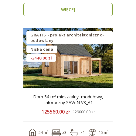
energooszczędn..
WIĘCEJ
GRATIS - projekt architektoniczno-
budowlany
Niska cena
-3440.00 zł
Dom 54 m² mieszkalny, modułowy,
całoroczny SAWIN V8_A1
125560.00 zł
129000.00 zł
54 m²
x3
x1
15 m²