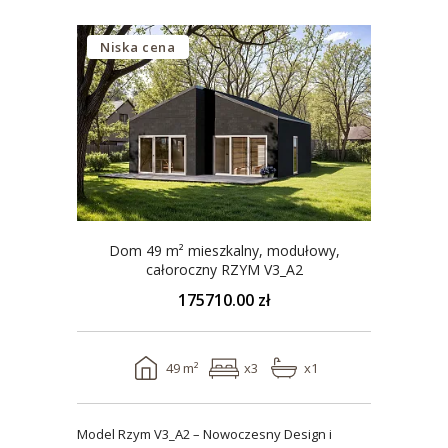
Niska cena
Dom 49 m² mieszkalny, modułowy,
całoroczny RZYM V3_A2
175710.00 zł
49 m²
x3
x1
Model Rzym V3_A2 – Nowoczesny Design i