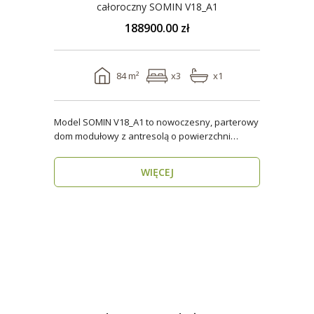
całoroczny SOMIN V18_A1
188900.00 zł
84 m²
x3
x1
Model SOMIN V18_A1 to nowoczesny, parterowy
dom modułowy z antresolą o powierzchni
użytkowej 84 m², ..
WIĘCEJ