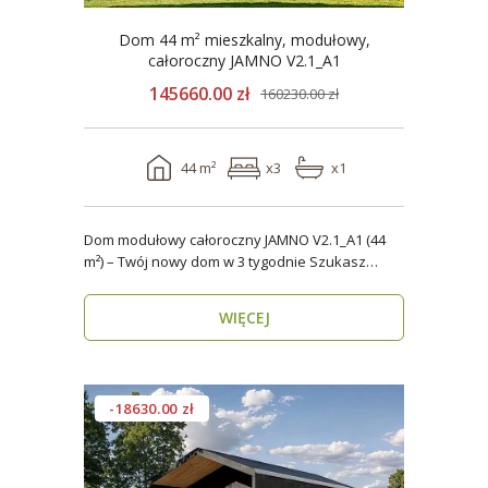
Dom 44 m² mieszkalny, modułowy,
całoroczny JAMNO V2.1_A1
145660.00 zł
160230.00 zł
44 m²
x3
x1
Dom modułowy całoroczny JAMNO V2.1_A1 (44
m²) – Twój nowy dom w 3 tygodnie Szukasz
domu, który..
WIĘCEJ
-18630.00 zł