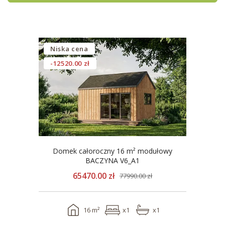
Niska cena
-12520.00 zł
Domek całoroczny 16 m² modułowy
BACZYNA V6_A1
65470.00 zł
77990.00 zł
16 m²
x1
x1