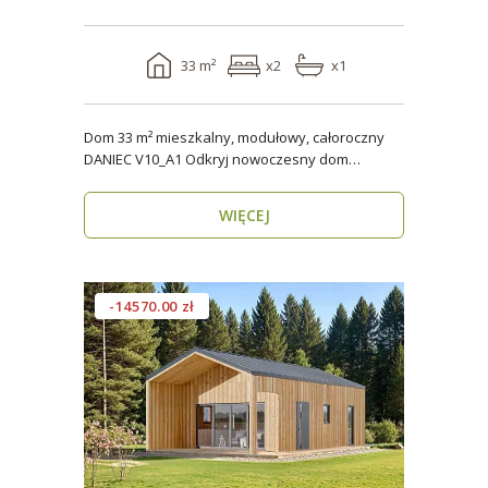
33 m²
x2
x1
Dom 33 m² mieszkalny, modułowy, całoroczny
DANIEC V10_A1 Odkryj nowoczesny dom
modułowy, który..
WIĘCEJ
-14570.00 zł