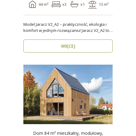
44 m²
x3
x1
13 m²
Model Jaracz V2_A2 – praktyczność, ekologia i
komfort w jednym rozwiązaniu! Jaracz V2_A2 to
wyjąt..
WIĘCEJ
Dom 84 m² mieszkalny, modułowy,