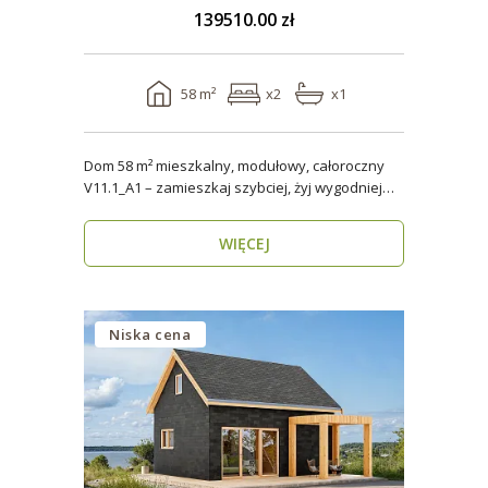
139510.00 zł
58 m²
x2
x1
Dom 58 m² mieszkalny, modułowy, całoroczny
V11.1_A1 – zamieszkaj szybciej, żyj wygodniej
Stworzon..
WIĘCEJ
Niska cena