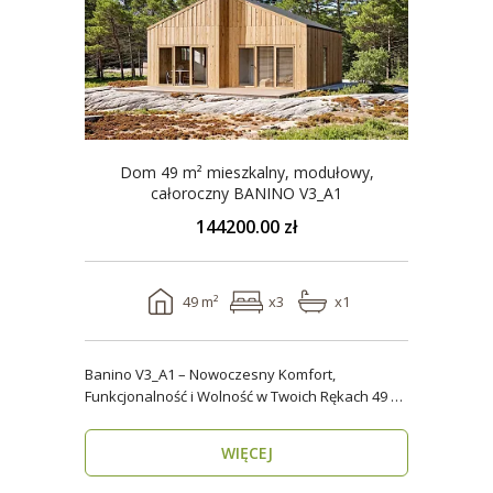
Dom 49 m² mieszkalny, modułowy,
całoroczny BANINO V3_A1
144200.00 zł
49 m²
x3
x1
Banino V3_A1 – Nowoczesny Komfort,
Funkcjonalność i Wolność w Twoich Rękach 49 m²
wygody i estety..
WIĘCEJ