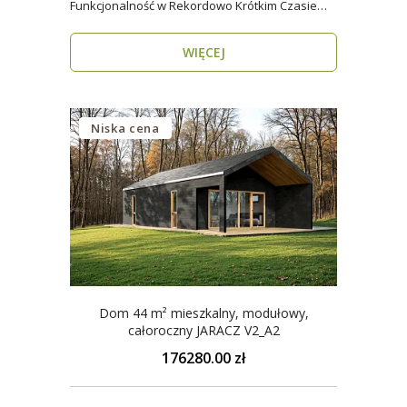
Funkcjonalność w Rekordowo Krótkim Czasie
Model Rzym V3_A2..
WIĘCEJ
Niska cena
Dom 44 m² mieszkalny, modułowy,
całoroczny JARACZ V2_A2
176280.00 zł