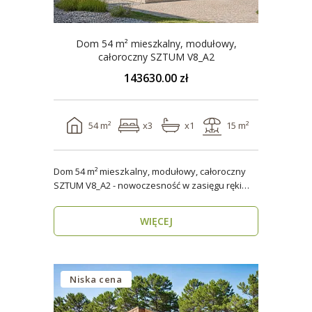
Dom 54 m² mieszkalny, modułowy,
całoroczny SZTUM V8_A2
143630.00 zł
54 m²
x3
x1
15 m²
Dom 54 m² mieszkalny, modułowy, całoroczny
SZTUM V8_A2 - nowoczesność w zasięgu ręki
Twój nowy..
WIĘCEJ
Niska cena