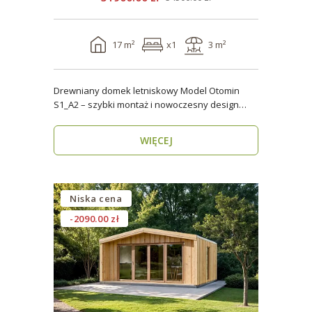
17 m²
x1
3 m²
Drewniany domek letniskowy Model Otomin
S1_A2 – szybki montaż i nowoczesny design
Szukasz funkcjo..
WIĘCEJ
Niska cena
-2090.00 zł