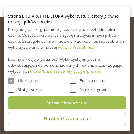
Strona
EKO ARCHITEKTURA
wykorzystuje cztery główne
rodzaje plików cookies.
Kontynuując przeglądanie, zgadzasz się na niezbędne pliki
cookie. Możesz także wyrazić zgodę na użycie innych plików
cookie. Szczegółowe informacje o plikach cookies i sposobie ich
wykorzystywania w naszej
Polityce Prywatności
.
Dbamy o Twoją prywatność! Wykorzystujemy dane
KONTAKT
odwiedzających do personalizowanych reklam, przestrzegając
wytycznych
https://business.safety.google/privacy/
sklep@domyekoarchitektura.pl
Niezbędne
Funkcjonalne
+48 856 723 031
Statystyczne
Marketingowe
Czas pracy: Pn-Pt od 8h do 18h
Potwierdź wszystko
Ul. Elewatorska 10, Białystok
Potwierdź zaznaczone
MENU