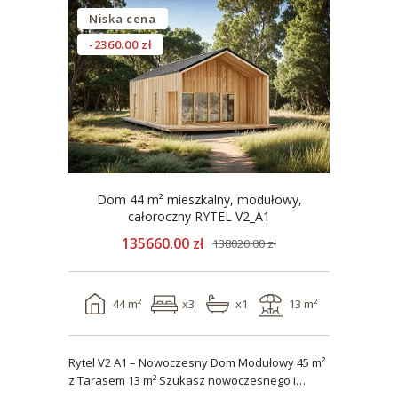
Niska cena
-2360.00 zł
Dom 44 m² mieszkalny, modułowy,
całoroczny RYTEL V2_A1
135660.00 zł
138020.00 zł
44 m²
x3
x1
13 m²
Rytel V2 A1 – Nowoczesny Dom Modułowy 45 m²
z Tarasem 13 m² Szukasz nowoczesnego i