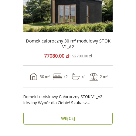
Domek całoroczny 30 m² modułowy STOK
V1_A2
77080.00 zł
92700.00 zł
30 m²
x2
x1
2 m²
Domek Letniskowy Całoroczny STOK V1_A2 –
Idealny Wybór dla Ciebie! Szukasz
praktycznego, kompaktowe..
WIĘCEJ