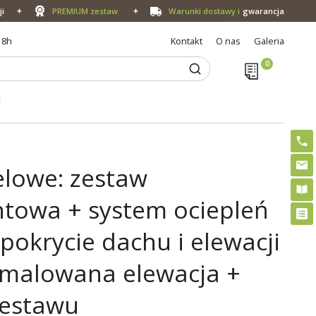
ji
PREMIUM zestaw
Warunki dostawy i
gwarancja
18h
Kontakt
O nas
Galeria
E
lowe: zestaw
ntowa + system ociepleń
pokrycie dachu i elewacji
 malowana elewacja +
zestawu