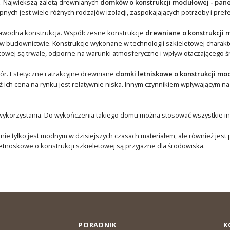
na. Największą zaletą drewnianych
domków o konstrukcji modułowej - pan
nych jest wiele różnych rodzajów izolacji, zaspokajających potrzeby i pref
ezawodna konstrukcja. Współczesne konstrukcje
drewniane o konstrukcji 
w budownictwie. Konstrukcje wykonane w technologii szkieletowej charakte
etowej są trwałe, odporne na warunki atmosferyczne i wpływ otaczającego 
r. Estetyczne i atrakcyjne drewniane
domki letniskowe o konstrukcji mo
ich cena na rynku jest relatywnie niska. Innym czynnikiem wpływającym na
wykorzystania. Do wykończenia takiego domu można stosować wszystkie inne
 nie tylko jest modnym w dzisiejszych czasach materiałem, ale również jest
tnoskowe o konstrukcji szkieletowej są przyjazne dla środowiska.
PORADNIK
K