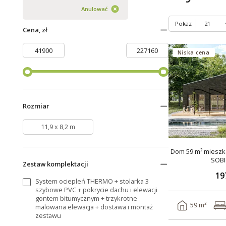
Anulować
Pokaz
Cena, zł
Niska cena
Rozmiar
11,9 x 8,2 m
Dom 59 m² mieszka
SOBI
Zestaw komplektacji
19
System ociepleń THERMO + stolarka 3
szybowe PVC + pokrycie dachu i elewacji
gontem bitumycznym + trzykrotne
59 m²
malowana elewacja + dostawa i montaż
zestawu