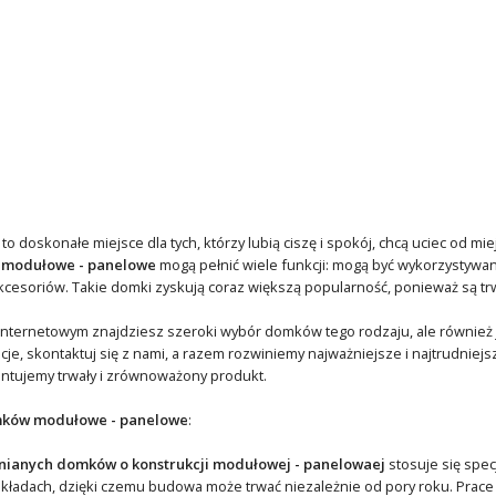
 doskonałe miejsce dla tych, którzy lubią ciszę i spokój, chcą uciec od mi
 modułowe - panelowe
mogą pełnić wiele funkcji: mogą być wykorzystywan
esoriów. Takie domki zyskują coraz większą popularność, ponieważ są trw
nternetowym znajdziesz szeroki wybór domków tego rodzaju, ale również j
ncje, skontaktuj się z nami, a razem rozwiniemy najważniejsze i najtrudnie
ntujemy trwały i zrównoważony produkt.
ków modułowe - panelowe
:
ianych domków o konstrukcji modułowej - panelowaej
stosuje się spec
akładach, dzięki czemu budowa może trwać niezależnie od pory roku. Pra