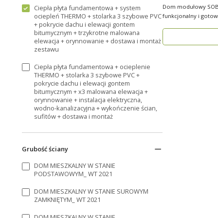
Dom modułowy SOBI
Ciepła płyta fundamentowa + system
ociepleń THERMO + stolarka 3 szybowe PVC
funkcjonalny i gotow
+ pokrycie dachu i elewacji gontem
rok ..
bitumycznym + trzykrotne malowana
elewacja + orynnowanie + dostawa i montaż
zestawu
Ciepła płyta fundamentowa + ocieplenie
THERMO + stolarka 3 szybowe PVC +
pokrycie dachu i elewacji gontem
bitumycznym + x3 malowana elewacja +
orynnowanie + instalacja elektryczna,
wodno-kanalizacyjna + wykończenie ścian,
sufitów + dostawa i montaż
Grubość ściany
DOM MIESZKALNY W STANIE
PODSTAWOWYM_ WT 2021
DOM MIESZKALNY W STANIE SUROWYM
ZAMKNIĘTYM_ WT 2021
DOM MIESZKALNY W STANIE