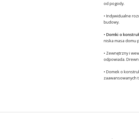
od pogody.
• Indywidualne roz
budowy.
•
Domki o konstru
niska masa domu p
• Zewnętrzny i wew
odpowiada. Drewno 
• Domek o konstruk
zaawansowanych tec