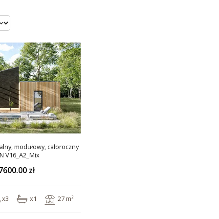
lny, modułowy, całoroczny
N V16_A2_Mix
7600.00 zł
x3
x1
27 m²