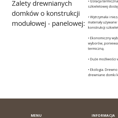
Zalety drewnianych
• Izolacja termicz
szkieletowej dostęp
domków o konstrukcji
• Wytrzymała i ni
modułowej - panelowej:
materiały używane 
konstrukcji szkiel
• Ekonomiczny wybó
wyborów, ponieważ 
termiczną.
• Duże możliwości 
• Ekologia. Drewno
drewniane domki le
MENU
INFORMACJA