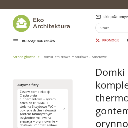
sklep@domyek
PROMOCJE
RODZAJE BUDYNKÓW
Strona główna
Domki letniskowe modułowe - panelowe
Domki 
komple
Aktywne filtry
Zestaw komplektacji:
thermo 
Ciepła płyta
fundamentowa + system
ociepleń THERMO +
gontem
stolarka 3 szybowe PVC +
pokrycie dachu i elewacji
gontem bitumycznym +
trzykrotne malowana
orynno
elewacja + orynnowanie +
dostawa i montaż zestawu