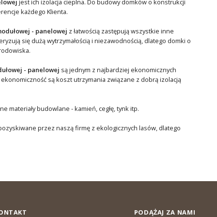
elowej
jest ich izolacja cieplna. Do budowy domków o konstrukcji
erencje każdego Klienta.
modułowej - panelowej
z łatwością zastępują wszystkie inne
ryzują się dużą wytrzymałością i niezawodnością, dlatego domki o
środowiska.
dułowej - panelowej
są jednym z najbardziej ekonomicznych
 ekonomiczność są koszt utrzymania związane z dobrą izolacją
 materiały budowlane - kamień, cegłę, tynk itp.
 pozyskiwane przez naszą firmę z ekologicznych lasów, dlatego
ONTAKT
PODĄŻAJ ZA NAMI