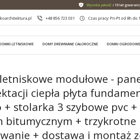
Wysoka jakość
i 10 lat gwaranc
oarchitektura.pl
+48 856 723 031
Czas pracy: Pn-Pt od 8h do 
DOMKI LETNISKOWE
DOMY DREWNIANE CAŁOROCZNE
DOMKI OGRODOW
letniskowe modułowe - pane
ktacji ciepła płyta fundame
+ stolarka 3 szybowe pvc + 
 bitumycznym + trzykrotne
wanie + dostawa i montaż 