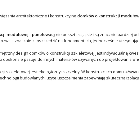
wiązania architektoniczne i konstrukcyjne
domków o konstrukcji modułow
kcji modułowej - panelowaej
nie odkształcają się i są znacznie bardziej o
ozwala znacznie zaoszczędzić na fundamentach, jednocześnie utrzymując j
nętrzny design domków o konstrukcji szkieletowej jest indywidualną kwesti
doskonale pasuje do innych materiałów używanych do projektowania wnętr
cji szkieletowej jest ekologiczny i szczelny. W konstrukcjach domu używane
hnologii budowlanych, użyte uszczelnienia zapewniają skuteczną izolację 