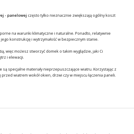
ej - panelowej
często tylko nieznacznie zwiększają ogólny koszt
dporne na warunki klimatyczne i naturalne. Ponadto, relatywnie
ego konstrukcję i wytrzymałość w bezpiecznym stanie.
ą, więc możesz stworzyć domek o takim wyglądzie, jaki Ci
z i elewacji.
 są specjalne materiały nieprzepuszczające wiatru. Korzystając z
przed wiatrem wokół okien, drzwi czy w miejscu łączenia paneli.