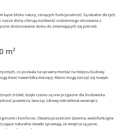
cie blisko natury, ceniących funkcjonalność. Są idealne dla tych,
ry, nasze domy oferują możliwość codziennego obcowania z
astyczne dostosowanie domu do zmieniających się potrzeb
0 m²
ycznych, co pozwala na sprawny montaż na miejscu budowy.
ogą trwać nawet kilka miesięcy. Klienci mogą cieszyć się nowym
ych źródeł, dzięki czemu są one przyjazne dla środowiska.
lgotność powietrza, tworząc zdrowy mikroklimat wewnątrz,
rgonomii i komforcie. Otwarta przestrzeń dzienna, wielofunkcyjne
zające naturalne światło sprawiają, że wnętrza są jasne,