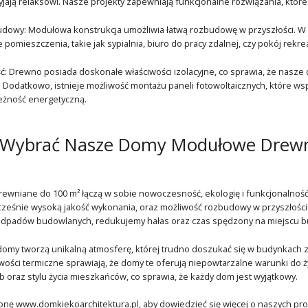
yjają relaksowi. Nasze projekty zapewniają funkcjonalne rozwiązania, któr
udowy: Modułowa konstrukcja umożliwia łatwą rozbudowę w przyszłości. W 
pomieszczenia, takie jak sypialnia, biuro do pracy zdalnej, czy pokój rek
: Drewno posiada doskonałe właściwości izolacyjne, co sprawia, że na
Dodatkowo, istnieje możliwość montażu paneli fotowoltaicznych, które wspie
eżność energetyczną.
 Wybrać Nasze Domy Modułowe Drewn
wniane do 100 m² łączą w sobie nowoczesność, ekologię i funkcjonalność
ześnie wysoką jakość wykonania, oraz możliwość rozbudowy w przyszłości
 odpadów budowlanych, redukujemy hałas oraz czas spędzony na miejscu b
my tworzą unikalną atmosferę, której trudno doszukać się w budynkach z 
wości termiczne sprawiają, że domy te oferują niepowtarzalne warunki do 
b oraz stylu życia mieszkańców, co sprawia, że każdy dom jest wyjątkowy.
nę www.domkiekoarchitektura.pl, aby dowiedzieć się więcej o naszych proje