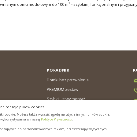
nianym domu modułowym do 100 m² – szybkim, funkcjonalnym i przyjazn
PORADNIK
K
Domki bez pozwolenia
PREMIUM zestaw
Szybki i łatwy montaż
ne rodzaje plików cookies.
y & Gwarancja
ki cookie. Możesz także wyrazić zgodę na użycie innych plików cookie.
cookies”
h wykorzystywania w naszej
Polityce Prywatności
.
zających do personalizowanych reklam, przestrzegając wytycznych