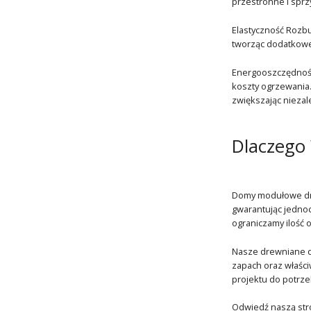
przestronne i sprz
Elastyczność Rozb
tworząc dodatkowe 
Energooszczędność
koszty ogrzewania. 
zwiększając niezal
Dlaczego
Domy modułowe dre
gwarantując jednoc
ograniczamy ilość
Nasze drewniane do
zapach oraz właści
projektu do potrze
Odwiedź naszą stro