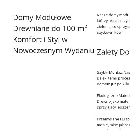
Domy Modułowe
Nasze domy modułow
którzy pragną szyb
Drewniane do 100 m² –
zielenią, co sprzy
użytkowników.
Komfort i Styl w
Nowoczesnym Wydaniu
Zalety D
Szybki Montaż: Na
Dzięki temu proces
domem już po kilku
Ekologiczne Mater
Drewno jako materi
sprzyjający lepsz
Przemyślane i Ergo
meble, takie jak r