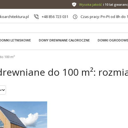
Wysoka jakość
i 10 lat gwaranc
oarchitektura.pl
+48 856 723 031
Czas pracy: Pn-Pt od 8h do 
DOMKI LETNISKOWE
DOMY DREWNIANE CAŁOROCZNE
DOMKI OGRODOW
do 100 m²
rewniane do 100 m²: rozmiar