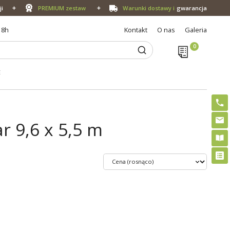
ji
PREMIUM zestaw
Warunki dostawy i
gwarancja
18h
Kontakt
O nas
Galeria
E
 9,6 x 5,5 m