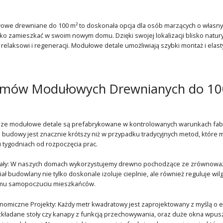
e drewniane do 100 m² to doskonała opcja dla osób marzących o własnym ką
ko zamieszkać w swoim nowym domu. Dzięki swojej lokalizacji blisko natu
ja relaksowi i regeneracji. Modułowe detale umożliwiają szybki montaż i el
omów Modułowych Drewnianych do 10
sze modułowe detale są prefabrykowane w kontrolowanych warunkach fabr
 budowy jest znacznie krótszy niż w przypadku tradycyjnych metod, które m
 tygodniach od rozpoczęcia prac.
iały: W naszych domach wykorzystujemy drewno pochodzące ze zrównoważon
ał budowlany nie tylko doskonale izoluje cieplnie, ale również reguluje wi
emu samopoczuciu mieszkańców.
nomiczne Projekty: Każdy metr kwadratowy jest zaprojektowany z myślą o e
ozkładane stoły czy kanapy z funkcją przechowywania, oraz duże okna wpuszc