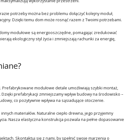
e maksymalizują wykorzystanie przestrzeni.
razie potrzeby można bez problemu dołączyć kolejny moduł,
reacyjny. Dzięki temu dom może rosnąć razem z Twoimi potrzebami.
sze domy modułowe są energooszczędne, pomagając zredukować
rają ekologiczny styl życia i zmniejszają rachunki za energię,
iane?
. Prefabrykowane modułowe detale umożliwiają szybki montaż,
. Dzięki prefabrykacji zmniejszamy wpływ budowy na środowisko –
udowy, co pozytywnie wpływa na sąsiadujące otoczenie.
innych materiałów. Naturalne ciepło drewna, jego przyjemny
życia. Nasza elastyczna konstrukcja pozwala na pełne dopasowanie
ktach. Skontaktuj się z nami, by spełnić swoje marzenia o