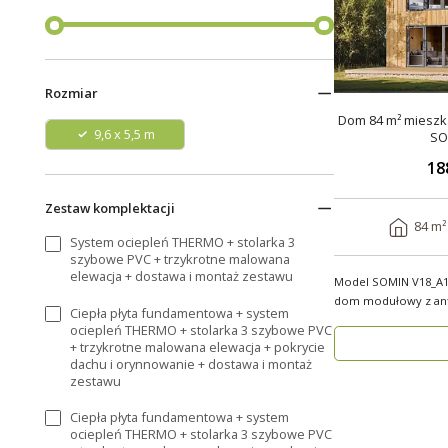
Rozmiar
Dom 84 m² mieszka
9,6 x 5,5 m
SO
18
Zestaw komplektacji
84 m²
System ociepleń THERMO + stolarka 3
szybowe PVC + trzykrotne malowana
elewacja + dostawa i montaż zestawu
Model SOMIN V18_A1
dom modułowy z ant
Ciepła płyta fundamentowa + system
użytkowej 84 m², ..
ociepleń THERMO + stolarka 3 szybowe PVC
+ trzykrotne malowana elewacja + pokrycie
dachu i orynnowanie + dostawa i montaż
zestawu
Ciepła płyta fundamentowa + system
ociepleń THERMO + stolarka 3 szybowe PVC