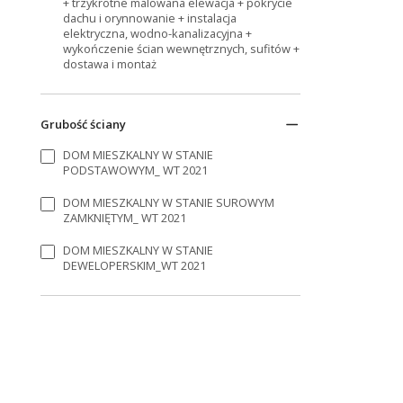
+ trzykrotne malowana elewacja + pokrycie
dachu i orynnowanie + instalacja
elektryczna, wodno-kanalizacyjna +
wykończenie ścian wewnętrznych, sufitów +
dostawa i montaż
Grubość ściany
DOM MIESZKALNY W STANIE
PODSTAWOWYM_ WT 2021
DOM MIESZKALNY W STANIE SUROWYM
ZAMKNIĘTYM_ WT 2021
DOM MIESZKALNY W STANIE
DEWELOPERSKIM_WT 2021