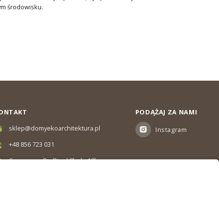
ym środowisku.
ONTAKT
PODĄŻAJ ZA NAMI
sklep@domyekoarchitektura.pl
Instagram
+48 856 723 031
Czas pracy: Pn-Pt od 8h do 18h
Ul. Elewatorska 10, Białystok