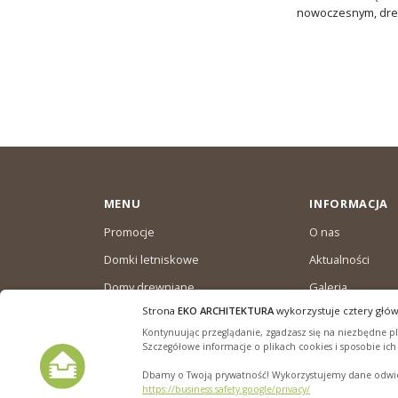
nowoczesnym, drew
MENU
INFORMACJA
Promocje
O nas
Domki letniskowe
Aktualności
Domy drewniane
Galeria
całoroczne
Strona
EKO ARCHITEKTURA
wykorzystuje cztery głów
Warunki dostaw
Domki ogrodowe
Kontynuując przeglądanie, zgadzasz się na niezbędne pli
Polityka plików “
Szczegółowe informacje o plikach cookies i sposobie ic
Dbamy o Twoją prywatność! Wykorzystujemy dane odwied
https://business.safety.google/privacy/