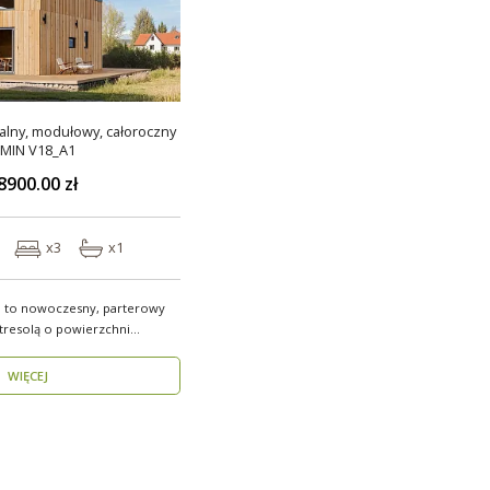
lny, modułowy, całoroczny
MIN V18_A1
8900.00 zł
x3
x1
 to nowoczesny, parterowy
resolą o powierzchni
WIĘCEJ