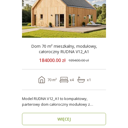
Dom 70 m² mieszkalny, modułowy,
całoroczny RUDNA V12_A1
184000.00 zł
189400.00 zł
70 m²
x4
x1
Model RUDNA V12_A1 to kompaktowy,
parterowy dom całoroczny modułowy z
antresolą, o powierzchni użytk..
WIĘCEJ