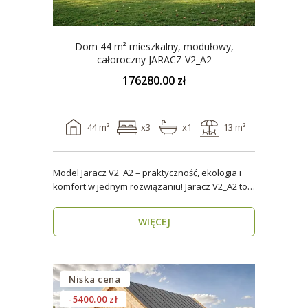
Dom 44 m² mieszkalny, modułowy,
całoroczny JARACZ V2_A2
176280.00 zł
44 m²
x3
x1
13 m²
Model Jaracz V2_A2 – praktyczność, ekologia i
komfort w jednym rozwiązaniu! Jaracz V2_A2 to
wyjąt..
WIĘCEJ
Niska cena
-5400.00 zł