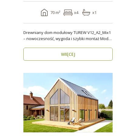
70 m²
x4
x1
Drewniany dom modułowy TUREW V12_A2_Mix1
– nowoczesność, wygoda i szybki montaż Model
TUREW V12_A..
WIĘCEJ