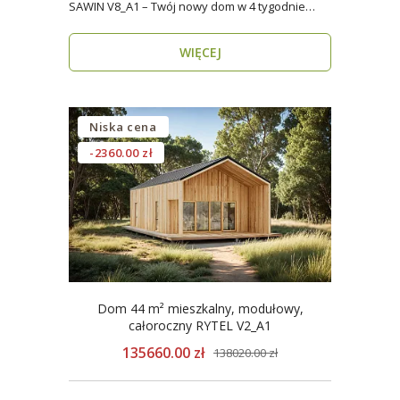
SAWIN V8_A1 – Twój nowy dom w 4 tygodnie
Domy budow..
WIĘCEJ
Niska cena
-2360.00 zł
Dom 44 m² mieszkalny, modułowy,
całoroczny RYTEL V2_A1
135660.00 zł
138020.00 zł