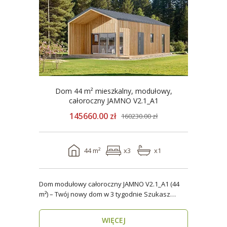
Dom 44 m² mieszkalny, modułowy,
całoroczny JAMNO V2.1_A1
145660.00 zł
160230.00 zł
44 m²
x3
x1
Dom modułowy całoroczny JAMNO V2.1_A1 (44
m²) – Twój nowy dom w 3 tygodnie Szukasz
domu, który..
WIĘCEJ