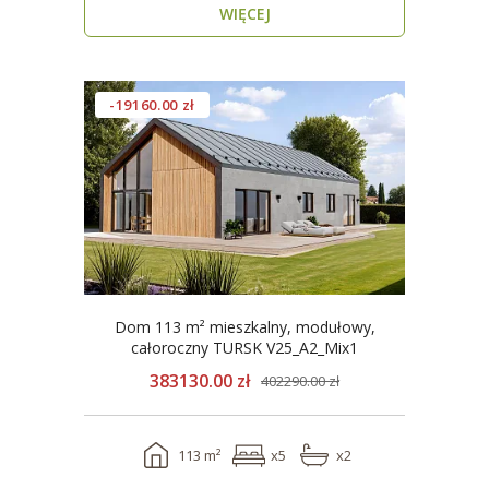
WIĘCEJ
-19160.00 zł
Dom 113 m² mieszkalny, modułowy,
całoroczny TURSK V25_A2_Mix1
383130.00 zł
402290.00 zł
113 m²
x5
x2