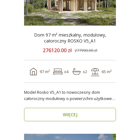
Dom 97 m² mieszkalny, modułowy,
całoroczny ROSKO V5_A1
276120.00 zł
277990.00 zł
97 m²
x4
x2
65 m²
Model Rosko V5_A1 to nowoczesny dom
całoroczny modułowy o powierzchni użytkowej
ponad 96 m². Dzięki ..
WIĘCEJ