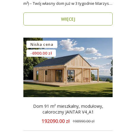
m²) – Twój własny dom już w 3 tygodnie Marzysz
o do..
WIĘCEJ
Niska cena
-6900.00 zł
Dom 91 m² mieszkalny, modułowy,
całoroczny JANTAR V4_A1
192090.00 zł
198990.00 zł