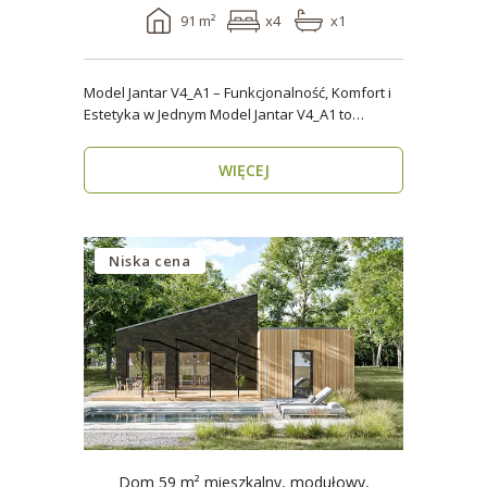
91 m²
x4
x1
Model Jantar V4_A1 – Funkcjonalność, Komfort i
Estetyka w Jednym Model Jantar V4_A1 to
nowoczesny..
WIĘCEJ
Niska cena
Dom 59 m² mieszkalny, modułowy,