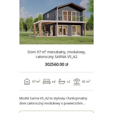
Dom 97 m² mieszkalny, modułowy,
całoroczny SARNA V5_A2
302560.00 zł
97 m²
x4
x2
65 m²
Model Sarna V5_A2 to stylowy i funkcjonalny
dom całoroczny modułowy o powierzchni
użytkowej ponad 96..