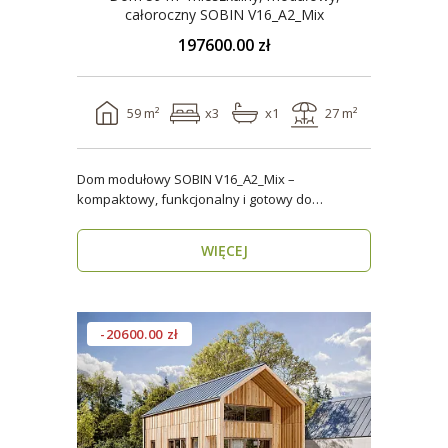
całoroczny SOBIN V16_A2_Mix
197600.00 zł
59 m²
x3
x1
27 m²
Dom modułowy SOBIN V16_A2_Mix –
kompaktowy, funkcjonalny i gotowy do
zamieszkania przez cały rok ..
WIĘCEJ
-20600.00 zł