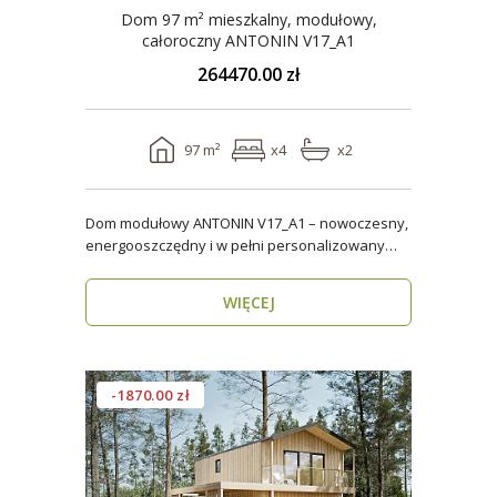
Dom 97 m² mieszkalny, modułowy,
całoroczny ANTONIN V17_A1
264470.00 zł
97 m²
x4
x2
Dom modułowy ANTONIN V17_A1 – nowoczesny,
energooszczędny i w pełni personalizowany
dom całoroczny o..
WIĘCEJ
-1870.00 zł