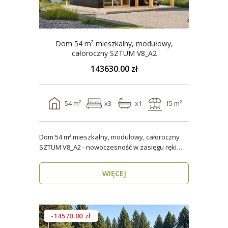
Dom 54 m² mieszkalny, modułowy,
całoroczny SZTUM V8_A2
143630.00 zł
54 m²
x3
x1
15 m²
Dom 54 m² mieszkalny, modułowy, całoroczny
SZTUM V8_A2 - nowoczesność w zasięgu ręki
Twój nowy..
WIĘCEJ
-14570.00 zł