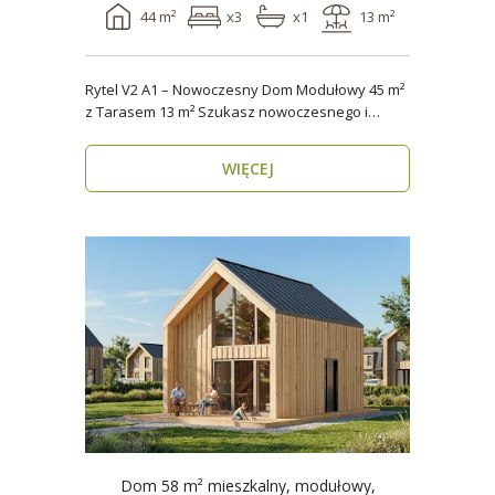
44 m²
x3
x1
13 m²
Rytel V2 A1 – Nowoczesny Dom Modułowy 45 m²
z Tarasem 13 m² Szukasz nowoczesnego i
energooszczędn..
WIĘCEJ
Dom 58 m² mieszkalny, modułowy,