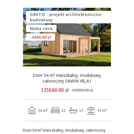
GRATIS - projekt architektoniczno-
budowlany
Niska cena
-3440.00 zł
Dom 54 m² mieszkalny, modułowy,
całoroczny SAWIN V8_A1
125560.00 zł
129000.00 zł
54 m²
x3
x1
15 m²
Dom 54 m² mieszkalny, modułowy, całoroczny