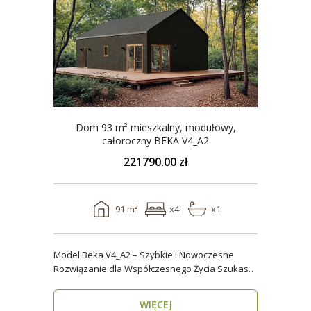
Dom 93 m² mieszkalny, modułowy,
całoroczny BEKA V4_A2
221790.00 zł
91 m²
x4
x1
Model Beka V4_A2 – Szybkie i Nowoczesne
Rozwiązanie dla Współczesnego Życia Szukasz
domu, który z..
WIĘCEJ