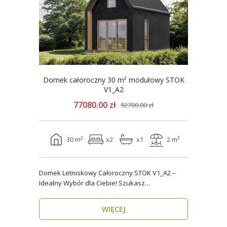
Domek całoroczny 30 m² modułowy STOK
V1_A2
77080.00 zł
92700.00 zł
30 m²
x2
x1
2 m²
Domek Letniskowy Całoroczny STOK V1_A2 –
Idealny Wybór dla Ciebie! Szukasz
praktycznego, kompaktowe..
WIĘCEJ