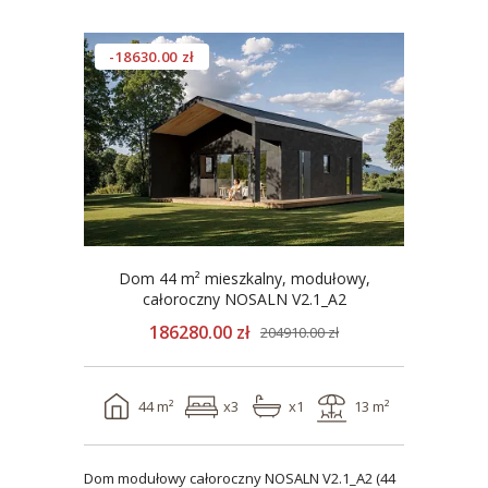
-18630.00 zł
Dom 44 m² mieszkalny, modułowy,
całoroczny NOSALN V2.1_A2
186280.00 zł
204910.00 zł
44 m²
x3
x1
13 m²
Dom modułowy całoroczny NOSALN V2.1_A2 (44