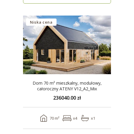
Niska cena
Dom 70 m² mieszkalny, modułowy,
całoroczny ATENY V12_A2_Mix
236040.00 zł
70 m²
x4
x1