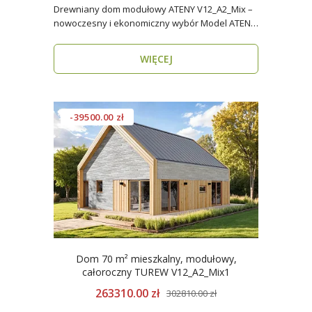
Drewniany dom modułowy ATENY V12_A2_Mix –
nowoczesny i ekonomiczny wybór Model ATENY
V12_A2_Mix t..
WIĘCEJ
-39500.00 zł
Dom 70 m² mieszkalny, modułowy,
całoroczny TUREW V12_A2_Mix1
263310.00 zł
302810.00 zł