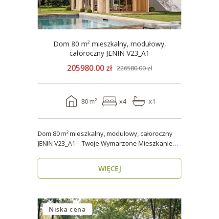
Dom 80 m² mieszkalny, modułowy,
całoroczny JENIN V23_A1
205980.00 zł
226580.00 zł
80 m²
x4
x1
Dom 80 m² mieszkalny, modułowy, całoroczny
JENIN V23_A1 – Twoje Wymarzone Mieszkanie
na Każdy Sezon ..
WIĘCEJ
Niska cena