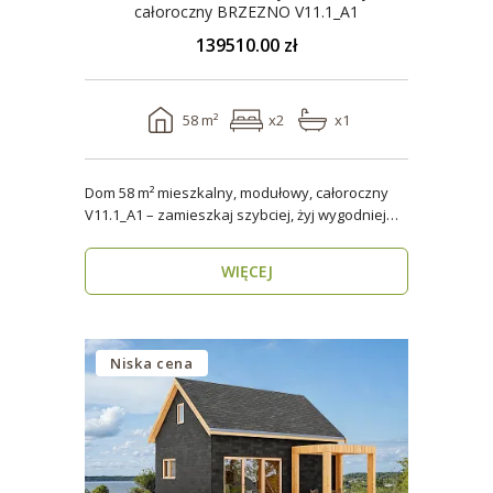
całoroczny BRZEZNO V11.1_A1
139510.00 zł
58 m²
x2
x1
Dom 58 m² mieszkalny, modułowy, całoroczny
V11.1_A1 – zamieszkaj szybciej, żyj wygodniej
Stworzon..
WIĘCEJ
Niska cena