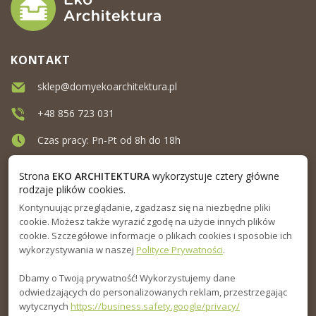
KONTAKT
sklep@domyekoarchitektura.pl
+48 856 723 031
Czas pracy: Pn-Pt od 8h do 18h
Ul. Elewatorska 10, Białystok
Strona
EKO ARCHITEKTURA
wykorzystuje cztery główne
rodzaje plików cookies.
Kontynuując przeglądanie, zgadzasz się na niezbędne pliki
MENU
cookie. Możesz także wyrazić zgodę na użycie innych plików
cookie. Szczegółowe informacje o plikach cookies i sposobie ich
INFORMACJA
wykorzystywania w naszej
Polityce Prywatności
.
Dbamy o Twoją prywatność! Wykorzystujemy dane
PORADNIK
odwiedzających do personalizowanych reklam, przestrzegając
wytycznych
https://business.safety.google/privacy/