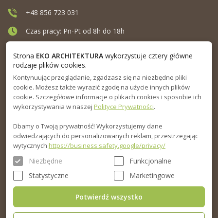
+48 856 723 031
Czas pracy: Pn-Pt od 8h do 18h
Ul. Elewatorska 10, Białystok
Strona
EKO ARCHITEKTURA
wykorzystuje cztery główne
rodzaje plików cookies.
Kontynuując przeglądanie, zgadzasz się na niezbędne pliki
MENU
cookie. Możesz także wyrazić zgodę na użycie innych plików
cookie. Szczegółowe informacje o plikach cookies i sposobie ich
INFORMACJA
wykorzystywania w naszej
Polityce Prywatności
.
Dbamy o Twoją prywatność! Wykorzystujemy dane
PORADNIK
odwiedzających do personalizowanych reklam, przestrzegając
wytycznych
https://business.safety.google/privacy/
Niezbędne
Funkcjonalne
Statystyczne
Marketingowe
Potwierdź wszystko