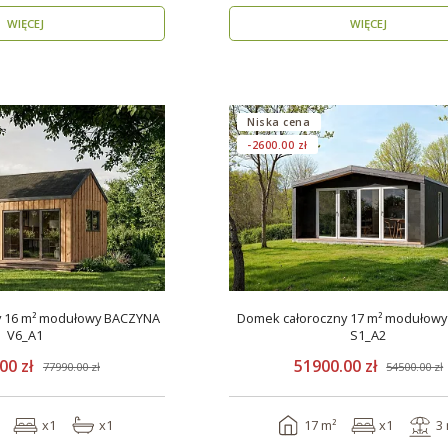
WIĘCEJ
WIĘCEJ
Niska cena
-2600.00 zł
y 16 m² modułowy BACZYNA
Domek całoroczny 17 m² modułow
V6_A1
S1_A2
00 zł
51900.00 zł
77990.00 zł
54500.00 zł
x1
x1
17 m²
x1
3