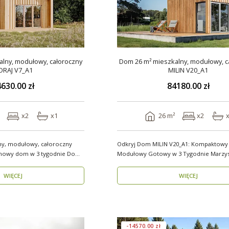
lny, modułowy, całoroczny
Dom 26 m² mieszkalny, modułowy, c
ORAJ V7_A1
MILIN V20_A1
630.00 zł
84180.00 zł
x2
x1
26 m²
x2
ny, modułowy, całoroczny
Odkryj Dom MILIN V20_A1: Kompaktow
wy dom w 3 tygodnie Domy
Modułowy Gotowy w 3 Tygodnie Marzysz o
własnym miejs..
WIĘCEJ
WIĘCEJ
-14570.00 zł