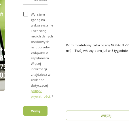
?
ń
Wyrażam
zgodę na
wykorzystanie
i ochronę
moich danych
osobowych
Dom modułowy całoroczny NOSALN V2.1
+48
na potrzeby
m²) – Twój własny dom już w 3 tygodnie Marzysz o
związane z
856
do..
zapytaniem.
Więcej
723
informacji
031
znajdziesz w
zakładce
dotyczącej
polityki
prywatności
. *
Wyślij
WIĘCEJ