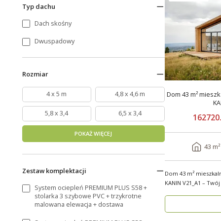
Typ dachu
Dach skośny
Dwuspadowy
Rozmiar
4 x 5 m
4,8 x 4,6 m
Dom 43 m² mieszka
KA
5,8 x 3,4
6,5 x 3,4
162720.
POKAŻ WIĘCEJ
43 m²
Zestaw komplektacji
Dom 43 m² mieszkal
KANIN V21_A1 – Twój
System ociepleń PREMIUM PLUS S58 +
Domy mod..
stolarka 3 szybowe PVC + trzykrotne
malowana elewacja + dostawa