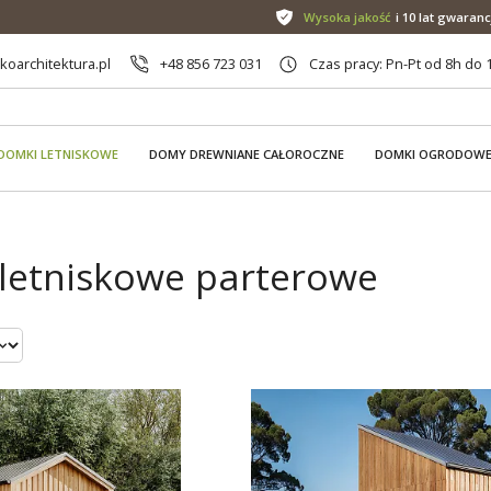
Wysoka jakość
i 10 lat gwaranc
oarchitektura.pl
+48 856 723 031
Czas pracy: Pn-Pt od 8h do 
DOMKI LETNISKOWE
DOMY DREWNIANE CAŁOROCZNE
DOMKI OGRODOW
letniskowe parterowe