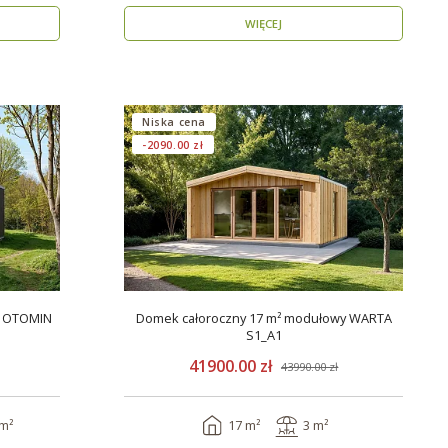
WIĘCEJ
Niska cena
-2090.00 zł
y OTOMIN
Domek całoroczny 17 m² modułowy WARTA
S1_A1
41900.00 zł
43990.00 zł
 m²
17 m²
3 m²