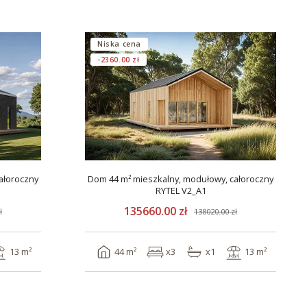
Niska cena
-2360.00 zł
ałoroczny
Dom 44 m² mieszkalny, modułowy, całoroczny
RYTEL V2_A1
135660.00 zł
ł
138020.00 zł
13 m²
44 m²
x3
x1
13 m²