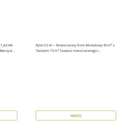
_A2 (44
Rytel V2 A1 – Nowoczesny Dom Modułowy 45 m² z
Tarasem 13 m² Szukasz nowoczesnego i
energooszczędn..
WIĘCEJ