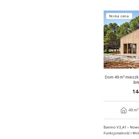
Niska cena
Dom 49 m² mieszka
BA
14
49 m²
Banino V3_A1 – Now
Funkcjonalność i Wolno
wygody i estety..