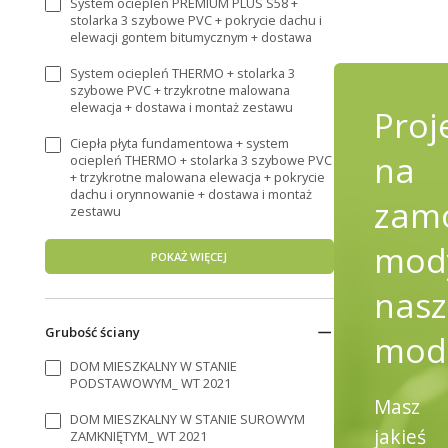
System ociepleń PREMIUM PLUS S58 +
stolarka 3 szybowe PVC + pokrycie dachu i
elewacji gontem bitumycznym + dostawa
System ociepleń THERMO + stolarka 3
szybowe PVC + trzykrotne malowana
elewacja + dostawa i montaż zestawu
Proj
Ciepła płyta fundamentowa + system
na
ociepleń THERMO + stolarka 3 szybowe PVC
+ trzykrotne malowana elewacja + pokrycie
dachu i orynnowanie + dostawa i montaż
zamó
zestawu
mody
POKAŻ WIĘCEJ
nasz
Grubość ściany
mod
DOM MIESZKALNY W STANIE
PODSTAWOWYM_ WT 2021
Masz
DOM MIESZKALNY W STANIE SUROWYM
jakieś
ZAMKNIĘTYM_ WT 2021