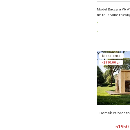
Model Baczyna V6_A1
m² to idealne rozwi
nowo..
Niska cena
-2910.00 zł
Domek całoroczny 2
51950.