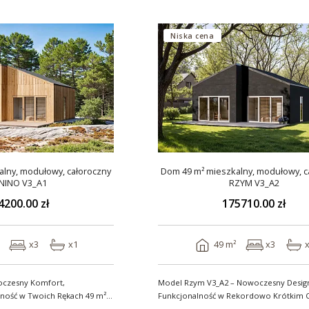
Niska cena
lny, modułowy, całoroczny
Dom 49 m² mieszkalny, modułowy, c
NINO V3_A1
RZYM V3_A2
4200.00 zł
175710.00 zł
x3
x1
49 m²
x3
oczesny Komfort,
Model Rzym V3_A2 – Nowoczesny Design
ść w Twoich Rękach 49 m²
Funkcjonalność w Rekordowo Krótkim C
Model Rzym V3_A2..