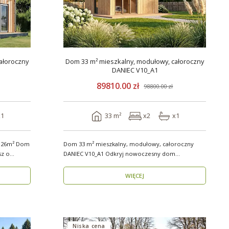
ałoroczny
Dom 33 m² mieszkalny, modułowy, całoroczny
DANIEC V10_A1
89810.00 zł
98800.00 zł
x1
33 m²
x2
x1
y 26m² Dom
Dom 33 m² mieszkalny, modułowy, całoroczny
DANIEC V10_A1 Odkryj nowoczesny dom
modułowy, który..
WIĘCEJ
Niska cena