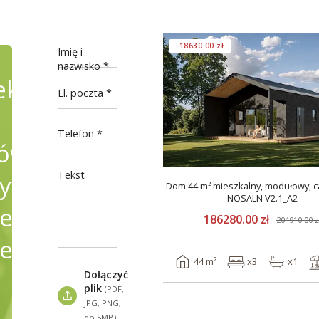
-18630.00 zł
Imię i
nazwisko
ekty
El. poczta
Telefon
wienie,
Tekst
fikując
Dom 44 m² mieszkalny, modułowy, c
NOSALN V2.1_A2
e
186280.00 zł
204910.00 z
ele
44 m²
x3
x1
Dołączyć
plik
(PDF,
JPG, PNG,
do 5MB)