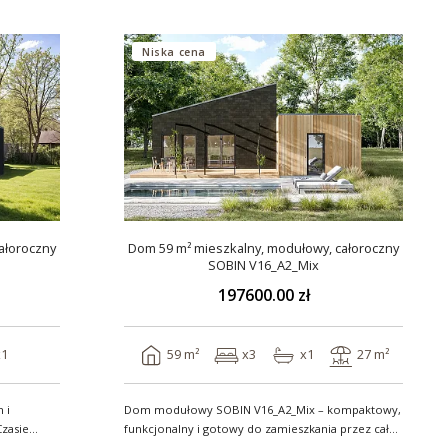
Niska cena
ałoroczny
Dom 59 m² mieszkalny, modułowy, całoroczny
SOBIN V16_A2_Mix
197600.00 zł
x1
59 m²
x3
x1
27 m²
 i
Dom modułowy SOBIN V16_A2_Mix – kompaktowy,
zasie
funkcjonalny i gotowy do zamieszkania przez cały
rok ..