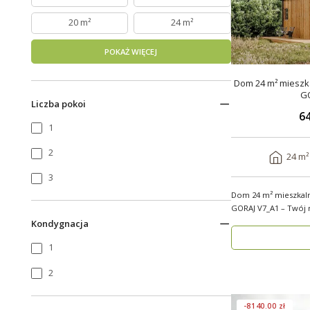
20 m²
24 m²
POKAŻ WIĘCEJ
Dom 24 m² mieszka
G
Liczba pokoi
64
1
2
24 m²
3
Dom 24 m² mieszkal
GORAJ V7_A1 – Twój no
modul..
Kondygnacja
1
2
-8140.00 zł