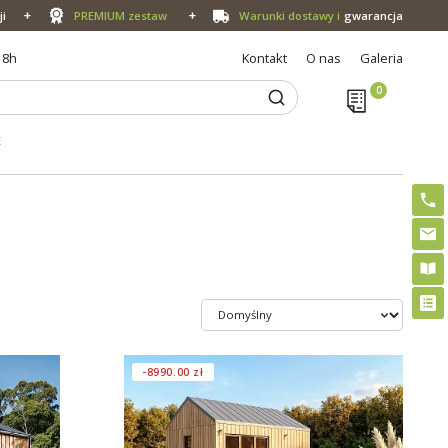
ji
PREMIUM zestaw
Warunki dostawy i
gwarancja
18h
Kontakt
O nas
Galeria
E
-8990.00 zł