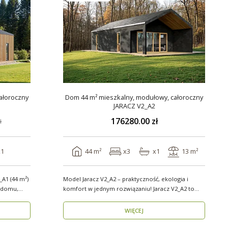
ałoroczny
Dom 44 m² mieszkalny, modułowy, całoroczny
JARACZ V2_A2
176280.00 zł
ł
x1
44 m²
x3
x1
13 m²
A1 (44 m²)
Model Jaracz V2_A2 – praktyczność, ekologia i
komfort w jednym rozwiązaniu! Jaracz V2_A2 to
wyjąt..
WIĘCEJ