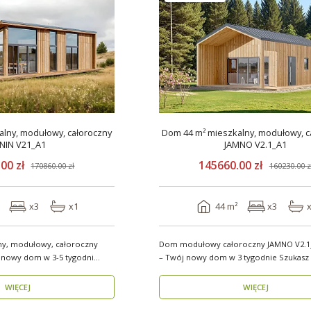
lny, modułowy, całoroczny
Dom 44 m² mieszkalny, modułowy, c
NIN V21_A1
JAMNO V2.1_A1
00 zł
145660.00 zł
170860.00 zł
160230.00 z
x3
x1
44 m²
x3
ny, modułowy, całoroczny
Dom modułowy całoroczny JAMNO V2.1_
 nowy dom w 3-5 tygodni
– Twój nowy dom w 3 tygodnie Szukasz domu,
który..
WIĘCEJ
WIĘCEJ