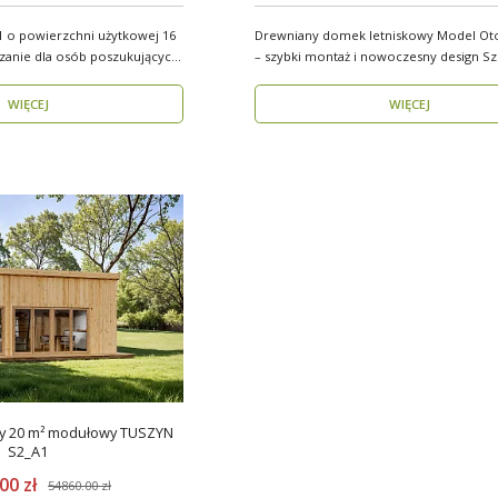
 o powierzchni użytkowej 16
Drewniany domek letniskowy Model Ot
ązanie dla osób poszukujących
– szybki montaż i nowoczesny design Szukasz
funkcjo..
WIĘCEJ
WIĘCEJ
0 m² modułowy TUSZYN
S2_A1
00 zł
54860.00 zł