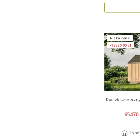
Niska cena
-12520.00 zł
Domek całoroczn
65470.
16 m²