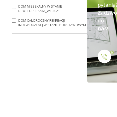
pytania
DOM MIESZKALNY W STANIE
DEWELOPERSKIM_WT 2021
Zadzwo
do
DOM CAŁOROCZNY REKREACJI
INDYWIDUALNEJ W STANIE PODSTAWOWYM
nas!