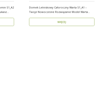
omin S1_A2
Domek Letniskowy Całoroczny Warta S1_A1 –
Twoje Nowoczesne Rozwiązanie Model Warta
S1_A1 o powier..
WIĘCEJ