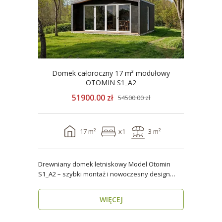
Domek całoroczny 17 m² modułowy
OTOMIN S1_A2
51900.00 zł
54500.00 zł
17 m²
x1
3 m²
Drewniany domek letniskowy Model Otomin
S1_A2 – szybki montaż i nowoczesny design
Szukasz funkcjo..
WIĘCEJ