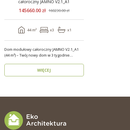
całoroczny JAMNO V2.1_A1
145660.00 zł
160230.00 zł
44 m²
x3
x1
Dom modułowy całoroczny JAMNO V2.1_A1
(44 m²) – Twój nowy dom w 3 tygodnie
Szukasz domu, który..
WIĘCEJ