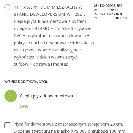
254130.00
POBIERZ
11,1 x 5,8 m, DOM MIESZKALNY W
zł
OPIS I
STANIE DEWELOPERSKIM_WT 2021,
279550.00
RYSUNKI
zł
TECHNICZNE
Ciepła płyta fundamentowa + system
ociepleń THERMO + stolarka 3 szybowe
PVC + trzykrotne malowana elewacja +
pokrycie dachu i orynnowanie + instalacja
elektryczna, wodno-kanalizacyjna +
wykończenie ścian wewnętrznych,
sufitów + dostawa i montaż
WYBIERZ DODATKOWĄ OPCJĘ:
Ciepła płyta fundamentowa
OPIS
Płyta fundamentowa z rozproszonym zbrojeniem 20 cm.
Ułożenie styroduru na płasko XPS 300 o grubości 100 mm