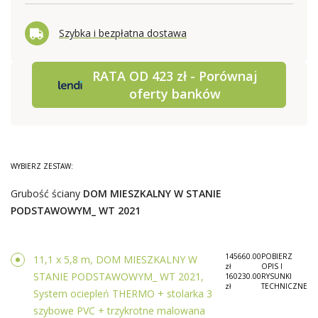
Szybka i bezpłatna dostawa
RATA OD 423 zł - Porównaj
oferty banków
WYBIERZ ZESTAW:
Grubość ściany
DOM MIESZKALNY W STANIE
PODSTAWOWYM_ WT 2021
145660.00
POBIERZ
11,1 x 5,8 m, DOM MIESZKALNY W
zł
OPIS I
STANIE PODSTAWOWYM_ WT 2021,
160230.00
RYSUNKI
zł
TECHNICZNE
System ociepleń THERMO + stolarka 3
szybowe PVC + trzykrotne malowana