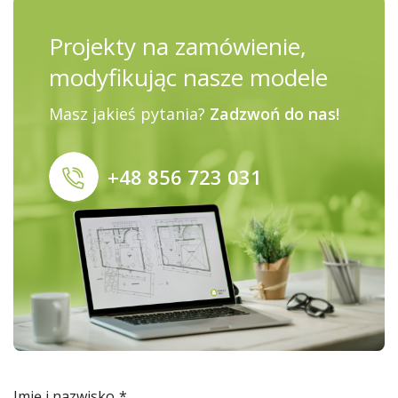
Projekty na zamówienie,
modyfikując nasze modele
Masz jakieś pytania?
Zadzwoń do nas!
+48 856 723 031
Imię i nazwisko