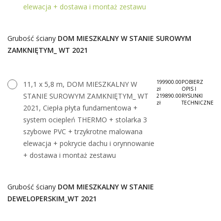
elewacja + dostawa i montaż zestawu
Grubość ściany
DOM MIESZKALNY W STANIE SUROWYM
ZAMKNIĘTYM_ WT 2021
199900.00
POBIERZ
11,1 x 5,8 m, DOM MIESZKALNY W
zł
OPIS I
STANIE SUROWYM ZAMKNIĘTYM_ WT
219890.00
RYSUNKI
zł
TECHNICZNE
2021, Ciepła płyta fundamentowa +
system ociepleń THERMO + stolarka 3
szybowe PVC + trzykrotne malowana
elewacja + pokrycie dachu i orynnowanie
+ dostawa i montaż zestawu
Grubość ściany
DOM MIESZKALNY W STANIE
DEWELOPERSKIM_WT 2021