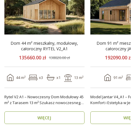
Dom 44 m² mieszkalny, modułowy,
Dom 91 m² miesz
całoroczny RYTEL V2_A1
całoroczny 
135660.00 zł
192090.00 z
138020.00 zł
44 m²
x3
x1
13 m²
91 m²
Rytel V2 A1 – Nowoczesny Dom Modułowy 45
Model Jantar V4_A1 – F
m² z Tarasem 13 m² Szukasz nowoczesnego i
Komfort i Estetyka w Jednym Mod
energooszczędn..
V4_A1 to nowoczesny..
WIĘCEJ
WIĘ