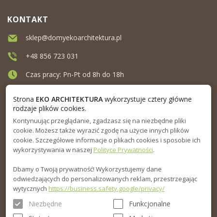
KONTAKT
sklep@domyekoarchitektura.pl
+48 856 723 031
Czas pracy: Pn-Pt od 8h do 18h
Ul. Elewatorska 10, Białystok
Strona
EKO ARCHITEKTURA
wykorzystuje cztery główne
rodzaje plików cookies.
Kontynuując przeglądanie, zgadzasz się na niezbędne pliki
MENU
cookie. Możesz także wyrazić zgodę na użycie innych plików
cookie. Szczegółowe informacje o plikach cookies i sposobie ich
INFORMACJA
wykorzystywania w naszej
Polityce Prywatności
.
Dbamy o Twoją prywatność! Wykorzystujemy dane
PORADNIK
odwiedzających do personalizowanych reklam, przestrzegając
wytycznych
https://business.safety.google/privacy/
Niezbędne
Funkcjonalne