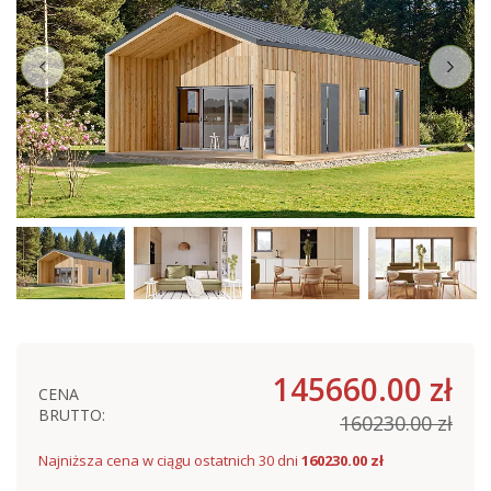
145660.00 zł
CENA
BRUTTO:
160230.00 zł
Najniższa cena w ciągu ostatnich 30 dni
160230.00 zł