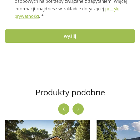
osobowych na potrzeby związane z zapytaniem. Więcej
informacji znajdziesz w zakładce dotyczącej
polityki
prywatności
. *
Wyślij
Produkty podobne
Niska cena
Niska cena
-2360.00 zł
-6900.00 zł