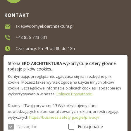
KONTAKT
sklep@domyekoarchitektura.pl
+48 856 723 031
Czas pracy: Pn-Pt od 8h do 18h
Ul. Elewatorska 10, Białystok
Strona
EKO ARCHITEKTURA
wykorzystuje cztery główne
rodzaje plików cookies.
Kontynuując przeglądanie, zgadzasz się na niezbędne pliki
MENU
cookie. Możesz także wyrazić zgodę na użycie innych plików
cookie. Szczegółowe informacje o plikach cookies i sposobie ich
INFORMACJA
wykorzystywania w naszej
Polityce Prywatności
.
Dbamy o Twoją prywatność! Wykorzystujemy dane
PORADNIK
odwiedzających do personalizowanych reklam, przestrzegając
wytycznych
https://business.safety.google/privacy/
Niezbędne
Funkcjonalne