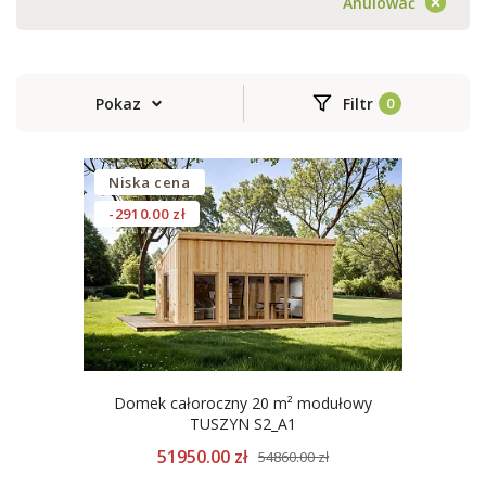
Anulować
Pokaz
Filtr
Niska cena
-2910.00 zł
Domek całoroczny 20 m² modułowy
TUSZYN S2_A1
51950.00 zł
54860.00 zł