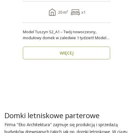
20 m²
x1
Model Tuszyn S2_A1 – Twój nowoczesny,
modułowy domek w zaledwie 1 tydzień! Model
Tuszyn S2_A1 o p..
WIĘCEJ
Domki letniskowe parterowe
Firma "Eko Architektura" zajmuje się produkcją i sprzedażą
budynków drewnianych takich jak np. domki letniskowe. W ciągu