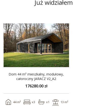
Już widziałem
Niska cena
Dom 44 m² mieszkalny, modułowy,
całoroczny JARACZ V2_A2
176280.00 zł
44 m²
x3
x1
13 m²