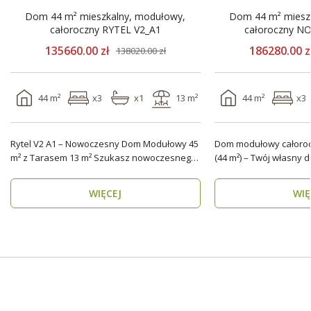
Dom 44 m² mieszkalny, modułowy,
Dom 44 m² miesz
całoroczny RYTEL V2_A1
135660.00 zł
186280.00 z
138020.00 zł
44 m²
x3
x1
13 m²
44 m²
x3
Rytel V2 A1 – Nowoczesny Dom Modułowy 45
Dom modułowy całoro
m² z Tarasem 13 m² Szukasz nowoczesnego i
(44 m²) – Twój własny 
energooszczędn..
Marzysz o do..
WIĘCEJ
WIĘ