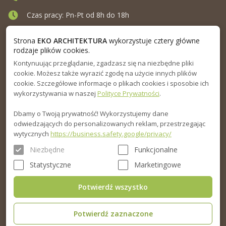
Czas pracy: Pn-Pt od 8h do 18h
Ul. Elewatorska 10, Białystok
Strona
EKO ARCHITEKTURA
wykorzystuje cztery główne
rodzaje plików cookies.
Kontynuując przeglądanie, zgadzasz się na niezbędne pliki
MENU
cookie. Możesz także wyrazić zgodę na użycie innych plików
cookie. Szczegółowe informacje o plikach cookies i sposobie ich
INFORMACJA
wykorzystywania w naszej
Polityce Prywatności
.
Dbamy o Twoją prywatność! Wykorzystujemy dane
PORADNIK
odwiedzających do personalizowanych reklam, przestrzegając
wytycznych
https://business.safety.google/privacy/
Niezbędne
Funkcjonalne
Statystyczne
Marketingowe
Potwierdź wszystko
Potwierdź zaznaczone