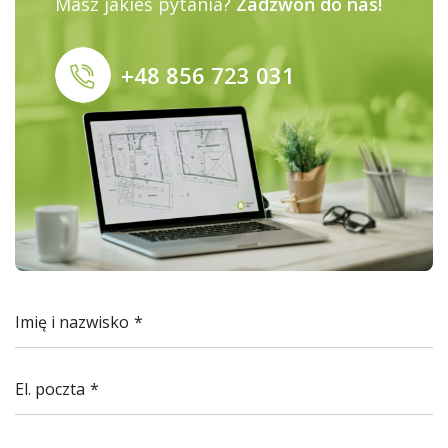
Masz jakieś pytania?
Zadzwoń do nas!
+48 856 723 031
Imię i nazwisko
El. poczta