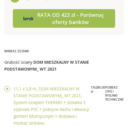
RATA OD 423 zł - Porównaj
oferty banków
WYBIERZ ZESTAW:
Grubość ściany
DOM MIESZKALNY W STANIE
PODSTAWOWYM_ WT 2021
176280.00
POBIERZ
11,1 x 5,8 m, DOM MIESZKALNY W
zł
OPIS I
STANIE PODSTAWOWYM_ WT 2021,
RYSUNKI
TECHNICZNE
System ociepleń THERMO + stolarka 3
szybowe PVC + pokrycie dachu i elewacji
gontem bitumycznym + dostawa i
montaż zestawu