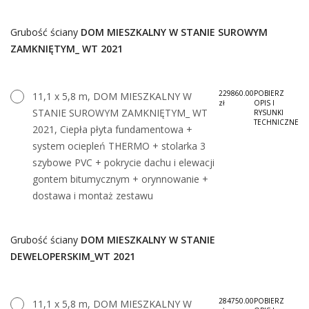
Grubość ściany
DOM MIESZKALNY W STANIE SUROWYM
ZAMKNIĘTYM_ WT 2021
229860.00
POBIERZ
11,1 x 5,8 m, DOM MIESZKALNY W
zł
OPIS I
STANIE SUROWYM ZAMKNIĘTYM_ WT
RYSUNKI
TECHNICZNE
2021, Ciepła płyta fundamentowa +
system ociepleń THERMO + stolarka 3
szybowe PVC + pokrycie dachu i elewacji
gontem bitumycznym + orynnowanie +
dostawa i montaż zestawu
Grubość ściany
DOM MIESZKALNY W STANIE
DEWELOPERSKIM_WT 2021
284750.00
POBIERZ
11,1 x 5,8 m, DOM MIESZKALNY W