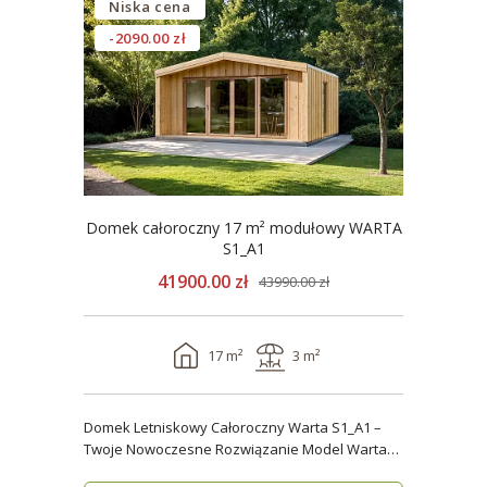
Niska cena
-2090.00 zł
Domek całoroczny 17 m² modułowy WARTA
S1_A1
41900.00 zł
43990.00 zł
17 m²
3 m²
Domek Letniskowy Całoroczny Warta S1_A1 –
Twoje Nowoczesne Rozwiązanie Model Warta
S1_A1 o powier..