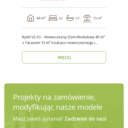
44 m²
x3
x1
13 m²
Rytel V2 A1 – Nowoczesny Dom Modułowy 45 m²
z Tarasem 13 m² Szukasz nowoczesnego i
energooszczędn..
WIĘCEJ
Projekty na zamówienie,
modyfikując nasze modele
Masz jakieś pytania?
Zadzwoń do nas!