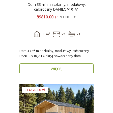
Dom 33 m² mieszkalny, modułowy,
całoroczny DANIEC V10_A1
89810.00 zł
98800.00 zł
33 m²
x2
x1
Dom 33 m² mieszkalny, modułowy, całoroczny
DANIEC V10_A1 Odkryj nowoczesny dom
modułowy, który..
WIĘCEJ
-14570.00 zł