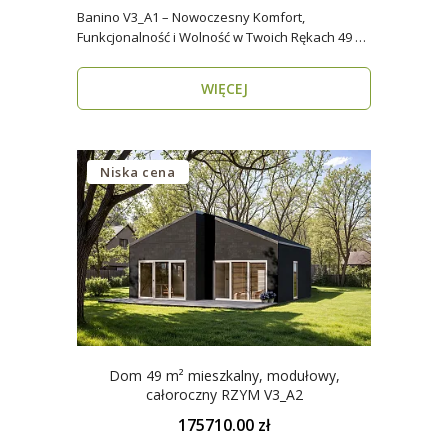
Banino V3_A1 – Nowoczesny Komfort,
Funkcjonalność i Wolność w Twoich Rękach 49 m²
wygody i estety..
WIĘCEJ
Niska cena
Dom 49 m² mieszkalny, modułowy,
całoroczny RZYM V3_A2
175710.00 zł