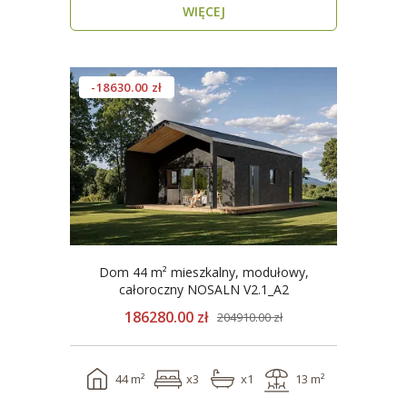
WIĘCEJ
-18630.00 zł
Dom 44 m² mieszkalny, modułowy,
całoroczny NOSALN V2.1_A2
186280.00 zł
204910.00 zł
44 m²
x3
x1
13 m²