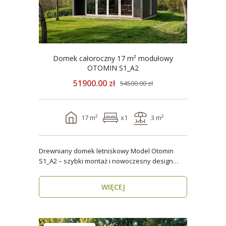
Domek całoroczny 17 m² modułowy
OTOMIN S1_A2
51900.00 zł
54500.00 zł
17 m²
x1
3 m²
Drewniany domek letniskowy Model Otomin
S1_A2 – szybki montaż i nowoczesny design
Szukasz funkcjo..
WIĘCEJ