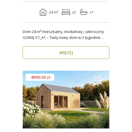
24 m²
x2
x1
Dom 24 m² mieszkalny, modułowy, całoroczny
GORAJ V7_A1 – Twój nowy dom w 3 tygodnie
Domy modul..
WIĘCEJ
-8990.00 zł