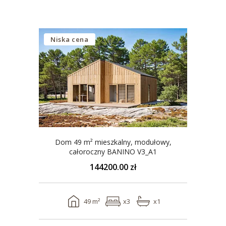
Niska cena
Dom 49 m² mieszkalny, modułowy,
całoroczny BANINO V3_A1
144200.00 zł
49 m²
x3
x1