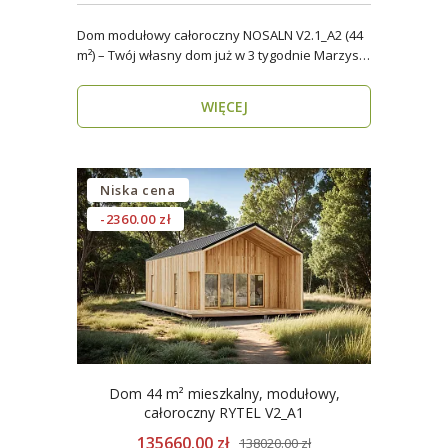
Dom modułowy całoroczny NOSALN V2.1_A2 (44
m²) – Twój własny dom już w 3 tygodnie Marzysz
o do..
WIĘCEJ
Niska cena
-2360.00 zł
Dom 44 m² mieszkalny, modułowy,
całoroczny RYTEL V2_A1
135660.00 zł
138020.00 zł