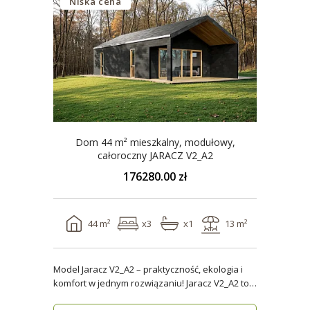
Niska cena
Dom 44 m² mieszkalny, modułowy,
całoroczny JARACZ V2_A2
176280.00 zł
44 m²
x3
x1
13 m²
Model Jaracz V2_A2 – praktyczność, ekologia i
komfort w jednym rozwiązaniu! Jaracz V2_A2 to
wyjąt..