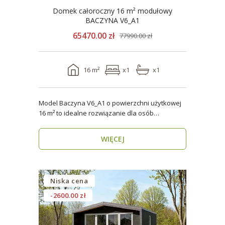
Domek całoroczny 16 m² modułowy
BACZYNA V6_A1
65470.00 zł
77990.00 zł
16 m²
x1
x1
Model Baczyna V6_A1 o powierzchni użytkowej
16 m² to idealne rozwiązanie dla osób
poszukujących nowo..
WIĘCEJ
Niska cena
-2600.00 zł