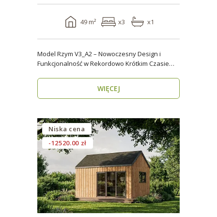
49 m²
x3
x1
Model Rzym V3_A2 – Nowoczesny Design i
Funkcjonalność w Rekordowo Krótkim Czasie
Model Rzym V3_A2..
WIĘCEJ
Niska cena
-12520.00 zł