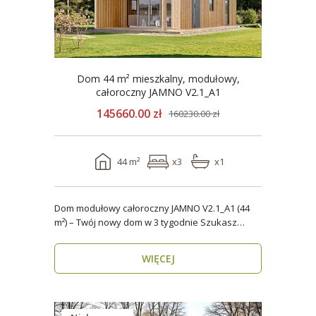
Dom 44 m² mieszkalny, modułowy,
całoroczny JAMNO V2.1_A1
145660.00 zł
160230.00 zł
44 m²
x3
x1
Dom modułowy całoroczny JAMNO V2.1_A1 (44
m²) – Twój nowy dom w 3 tygodnie Szukasz
domu, który..
WIĘCEJ