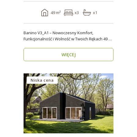
49 m²
x3
x1
Banino V3_A1 – Nowoczesny Komfort,
Funkcjonalność i Wolność w Twoich Rękach 49 m²
wygody i estety..
WIĘCEJ
Niska cena