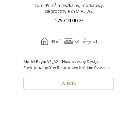
Dom 49 m² mieszkalny, modułowy,
całoroczny RZYM V3_A2
175710.00 zł
49 m²
x3
x1
Model Rzym V3_A2 – Nowoczesny Design i
Funkcjonalność w Rekordowo Krótkim Czasie
Model Rzym V3_A2..
WIĘCEJ