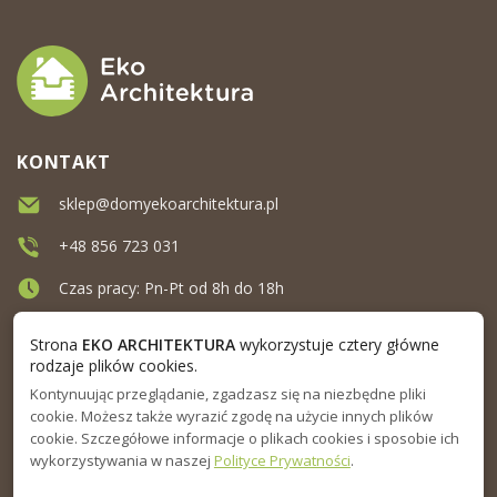
KONTAKT
sklep@domyekoarchitektura.pl
+48 856 723 031
Czas pracy: Pn-Pt od 8h do 18h
Ul. Elewatorska 10, Białystok
Strona
EKO ARCHITEKTURA
wykorzystuje cztery główne
rodzaje plików cookies.
Kontynuując przeglądanie, zgadzasz się na niezbędne pliki
MENU
cookie. Możesz także wyrazić zgodę na użycie innych plików
cookie. Szczegółowe informacje o plikach cookies i sposobie ich
INFORMACJA
wykorzystywania w naszej
Polityce Prywatności
.