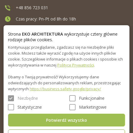
+48 856 723 031
Czas pracy: Pn-Pt od 8h do 18h
Ul. Elewatorska 10, Białystok
Strona
EKO ARCHITEKTURA
wykorzystuje cztery główne
rodzaje plików cookies.
Kontynuując przeglądanie, zgadzasz się na niezbędne pliki
MENU
cookie. Możesz także wyrazić zgodę na użycie innych plików
cookie. Szczegółowe informacje o plikach cookies i sposobie ich
INFORMACJA
wykorzystywania w naszej
Polityce Prywatności
.
Dbamy o Twoją prywatność! Wykorzystujemy dane
PORADNIK
odwiedzających do personalizowanych reklam, przestrzegając
wytycznych
https://business.safety.google/privacy/
Niezbędne
Funkcjonalne
Statystyczne
Marketingowe
Potwierdź wszystko