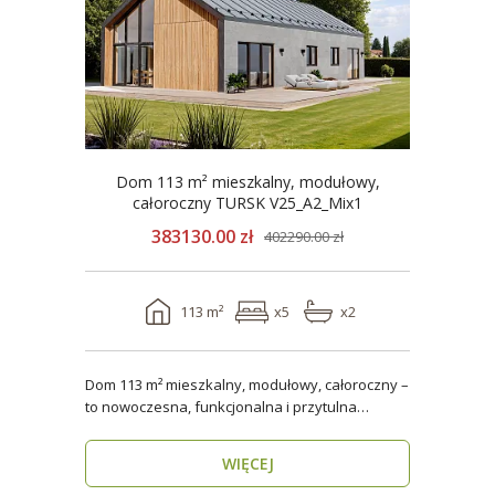
Dom 113 m² mieszkalny, modułowy,
całoroczny TURSK V25_A2_Mix1
383130.00 zł
402290.00 zł
113 m²
x5
x2
Dom 113 m² mieszkalny, modułowy, całoroczny –
to nowoczesna, funkcjonalna i przytulna
przestrzeń dla..
WIĘCEJ