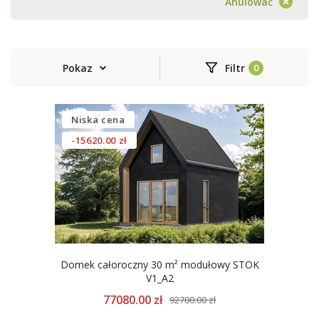
Anulować
Pokaz
Filtr
Niska cena
-15620.00 zł
Domek całoroczny 30 m² modułowy STOK
V1_A2
77080.00 zł
92700.00 zł