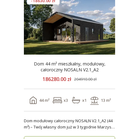
-18630.00 zł
Dom 44 m² mieszkalny, modułowy,
całoroczny NOSALN V2.1_A2
186280.00 zł
204910.00 zł
44 m²
x3
x1
13 m²
Dom modułowy całoroczny NOSALN V2.1_A2 (44
m²) – Twój własny dom już w 3 tygodnie Marzysz
o do..