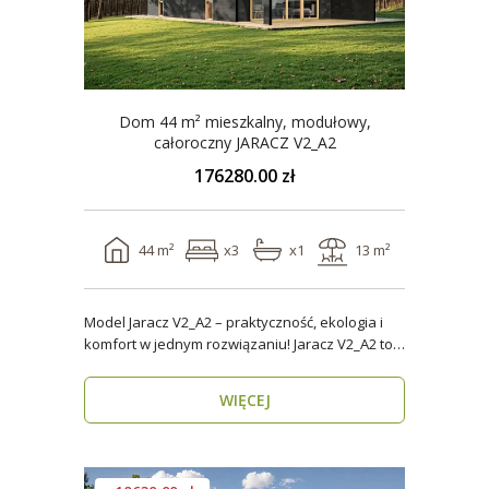
Dom 44 m² mieszkalny, modułowy,
całoroczny JARACZ V2_A2
176280.00 zł
44 m²
x3
x1
13 m²
Model Jaracz V2_A2 – praktyczność, ekologia i
komfort w jednym rozwiązaniu! Jaracz V2_A2 to
wyjąt..
WIĘCEJ