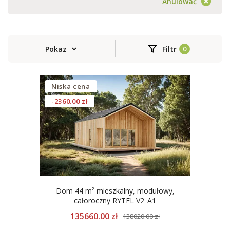
Anulować
Pokaz
Filtr
Niska cena
-2360.00 zł
Dom 44 m² mieszkalny, modułowy,
całoroczny RYTEL V2_A1
135660.00 zł
138020.00 zł