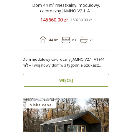
Dom 44 m² mieszkalny, modułowy,
całoroczny JAMNO V2.1_A1
145660.00 zł
160230.00 zł
44 m²
x3
x1
Dom modułowy całoroczny JAMNO V2.1_A1 (44
m²) – Twój nowy dom w 3 tygodnie Szukasz
domu, który..
WIĘCEJ
Niska cena