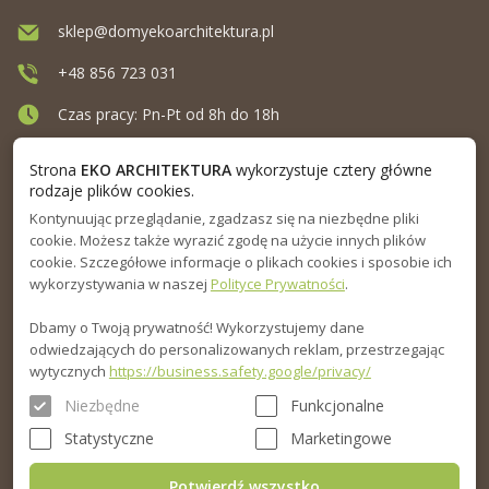
sklep@domyekoarchitektura.pl
+48 856 723 031
Czas pracy: Pn-Pt od 8h do 18h
Ul. Elewatorska 10, Białystok
Strona
EKO ARCHITEKTURA
wykorzystuje cztery główne
rodzaje plików cookies.
Kontynuując przeglądanie, zgadzasz się na niezbędne pliki
MENU
cookie. Możesz także wyrazić zgodę na użycie innych plików
cookie. Szczegółowe informacje o plikach cookies i sposobie ich
INFORMACJA
wykorzystywania w naszej
Polityce Prywatności
.
Dbamy o Twoją prywatność! Wykorzystujemy dane
PORADNIK
odwiedzających do personalizowanych reklam, przestrzegając
wytycznych
https://business.safety.google/privacy/
Niezbędne
Funkcjonalne
Statystyczne
Marketingowe
Potwierdź wszystko