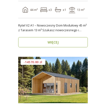
44 m²
x3
x1
13 m²
Rytel V2 A1 – Nowoczesny Dom Modułowy 45 m²
z Tarasem 13 m² Szukasz nowoczesnego i
energooszczędn..
WIĘCEJ
-14570.00 zł