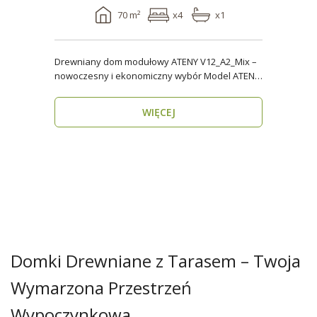
70 m²
x4
x1
Drewniany dom modułowy ATENY V12_A2_Mix –
nowoczesny i ekonomiczny wybór Model ATENY
V12_A2_Mix t..
WIĘCEJ
Domki Drewniane z Tarasem – Twoja
Wymarzona Przestrzeń
Wypoczynkowa