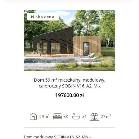
Niska cena
Dom 59 m² mieszkalny, modułowy,
całoroczny SOBIN V16_A2_Mix
197600.00 zł
59 m²
x3
x1
27 m²
Dom modułowy SOBIN V16_A2_Mix –