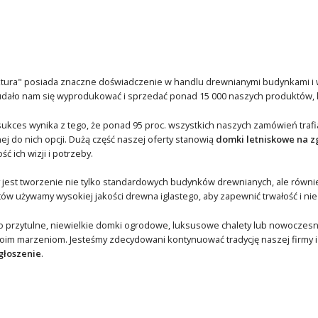
ektura" posiada znaczne doświadczenie w handlu drewnianymi budynkami i 
udało nam się wyprodukować i sprzedać ponad 15 000 naszych produktów, kt
ukces wynika z tego, że ponad 95 proc. wszystkich naszych zamówień trafi
j do nich opcji. Dużą część naszej oferty stanowią
domki letniskowe na z
ć ich wizji i potrzeby.
 jest tworzenie nie tylko standardowych budynków drewnianych, ale również
ów używamy wysokiej jakości drewna iglastego, aby zapewnić trwałość i n
to przytulne, niewielkie domki ogrodowe, luksusowe chalety lub nowocze
woim marzeniom. Jesteśmy zdecydowani kontynuować tradycję naszej firmy 
głoszenie
.