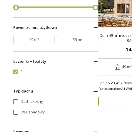
Powierzchnia użytkowa
Dom 49 m² mieszka
49 m²
59 m²
BA
14
Łazienki + toalety
49 m²
1
Banino V3_A1 – Now
Funkcjonalność i Wolno
Typ dachu
wygody i estety..
Dach skośny
Dwuspadowy
Rozmiar