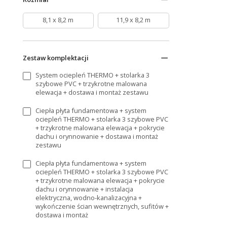
8,1 x 8,2 m
11,9 x 8,2 m
Zestaw komplektacji
System ociepleń THERMO + stolarka 3
szybowe PVC + trzykrotne malowana
elewacja + dostawa i montaż zestawu
Ciepła płyta fundamentowa + system
ociepleń THERMO + stolarka 3 szybowe PVC
+ trzykrotne malowana elewacja + pokrycie
dachu i orynnowanie + dostawa i montaż
zestawu
Ciepła płyta fundamentowa + system
ociepleń THERMO + stolarka 3 szybowe PVC
+ trzykrotne malowana elewacja + pokrycie
dachu i orynnowanie + instalacja
elektryczna, wodno-kanalizacyjna +
wykończenie ścian wewnętrznych, sufitów +
dostawa i montaż