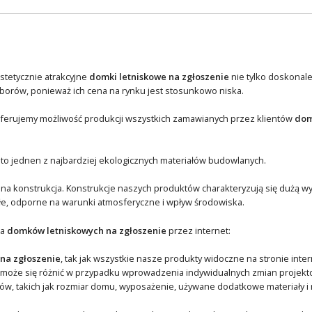
stetycznie atrakcyjne
domki letniskowe na zgłoszenie
nie tylko doskonale
orów, ponieważ ich cena na rynku jest stosunkowo niska.
. Oferujemy możliwość produkcji wszystkich zamawianych przez klientów
dom
 to jednen z najbardziej ekologicznych materiałów budowlanych.
dna konstrukcja. Konstrukcje naszych produktów charakteryzują się dużą w
łe, odporne na warunki atmosferyczne i wpływ środowiska.
ja
domków letniskowych na zgłoszenie
przez internet:
na zgłoszenie
, tak jak wszystkie nasze produkty widoczne na stronie inte
 może się różnić w przypadku wprowadzenia indywidualnych zmian projekt
w, takich jak rozmiar domu, wyposażenie, używane dodatkowe materiały i r