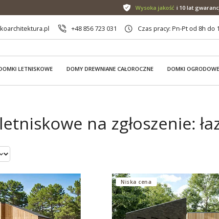
Wysoka jakość
i 10 lat gwaranc
oarchitektura.pl
+48 856 723 031
Czas pracy: Pn-Pt od 8h do 
DOMKI LETNISKOWE
DOMY DREWNIANE CAŁOROCZNE
DOMKI OGRODOW
etniskowe na zgłoszenie: łaz
Niska cena