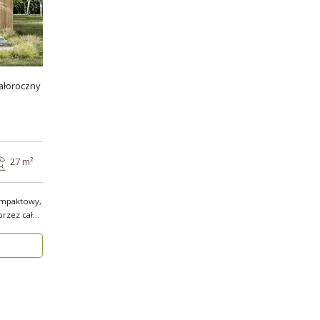
ałoroczny
27 m²
mpaktowy,
przez cały