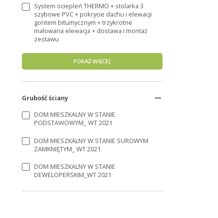
System ociepleń THERMO + stolarka 3
szybowe PVC + pokrycie dachu i elewacji
gontem bitumycznym + trzykrotne
malowana elewacja + dostawa i montaż
zestawu
POKAŻ WIĘCEJ
Grubość ściany
DOM MIESZKALNY W STANIE
PODSTAWOWYM_ WT 2021
DOM MIESZKALNY W STANIE SUROWYM
ZAMKNIĘTYM_ WT 2021
DOM MIESZKALNY W STANIE
DEWELOPERSKIM_WT 2021