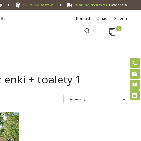
ji
PREMIUM zestaw
Warunki dostawy i
gwarancja
18h
Kontakt
O nas
Galeria
E
ienki + toalety 1