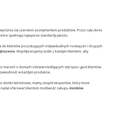
wyróżnia się szerokim asortymentem produktów. Przez cały okres
óre spełniają najwyższe standardy jakości.
a do klientów poszukujących indywidualnych rozwiązań i chcących
głoszenie
. Współpracujemy ściśle z każdym klientem, aby
 marzeń o domach odzwierciedlających styl życia i gust klientów.
iezawodność w każdym produkcie.
sne domki letniskowe, mamy zespół ekspertów, który może
i nadal oferować klientom możliwość zakupu
domków