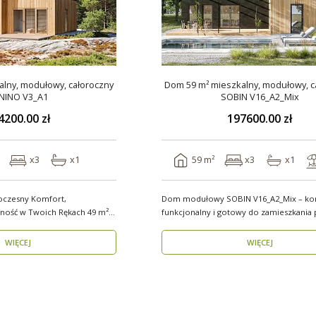
lny, modułowy, całoroczny
Dom 59 m² mieszkalny, modułowy, c
NINO V3_A1
SOBIN V16_A2_Mix
4200.00 zł
197600.00 zł
x3
x1
59 m²
x3
x1
oczesny Komfort,
Dom modułowy SOBIN V16_A2_Mix – ko
ść w Twoich Rękach 49 m²
funkcjonalny i gotowy do zamieszkania 
rok ..
WIĘCEJ
WIĘCEJ