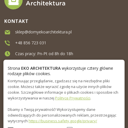
KONTAKT
sklep@domyekoarchitektura.pl
+48 856 723 031
Czas pracy: Pn-Pt od 8h do 18h
Ul. Elewatorska 10, Białystok
Strona
EKO ARCHITEKTURA
wykorzystuje cztery główne
rodzaje plików cookies.
Kontynuując przeglądanie, zgadzasz się na niezbędne pliki
MENU
cookie. Możesz także wyrazić zgodę na użycie innych plików
cookie. Szczegółowe informacje o plikach cookies i sposobie ich
INFORMACJA
wykorzystywania w naszej
Polityce Prywatności
.
Dbamy o Twoją prywatność! Wykorzystujemy dane
PORADNIK
odwiedzających do personalizowanych reklam, przestrzegając
wytycznych
https://business.safety.google/privacy/