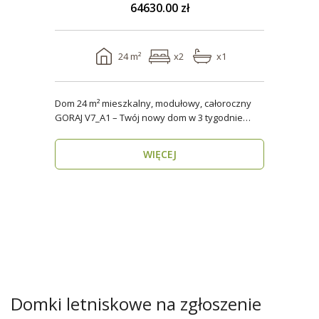
64630.00 zł
24 m²
x2
x1
Dom 24 m² mieszkalny, modułowy, całoroczny
GORAJ V7_A1 – Twój nowy dom w 3 tygodnie
Domy modul..
WIĘCEJ
Domki letniskowe na zgłoszenie