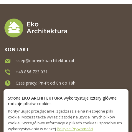
KONTAKT
sklep@domyekoarchitektura.pl
+48 856 723 031
Czas pracy: Pn-Pt od 8h do 18h
Ul. Elewatorska 10, Białystok
Strona
EKO ARCHITEKTURA
wykorzystuje cztery główne
rodzaje plików cookies.
Kontynuując przeglądanie, zgadzasz się na niezbędne pliki
MENU
cookie. Możesz także wyrazić zgodę na użycie innych plików
cookie. Szczegółowe informacje o plikach cookies i sposobie ich
INFORMACJA
wykorzystywania w naszej
Polityce Prywatności
.