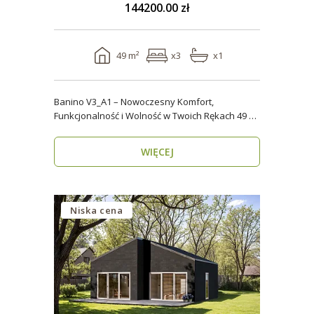
144200.00 zł
49 m²
x3
x1
Banino V3_A1 – Nowoczesny Komfort,
Funkcjonalność i Wolność w Twoich Rękach 49 m²
wygody i estety..
WIĘCEJ
Niska cena