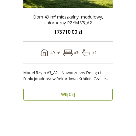
Dom 49 m² mieszkalny, modułowy,
całoroczny RZYM V3_A2
175710.00 zł
49 m²
x3
x1
Model Rzym V3_A2 – Nowoczesny Design i
Funkcjonalność w Rekordowo Krótkim Czasie
Model Rzym V3_A2..
WIĘCEJ