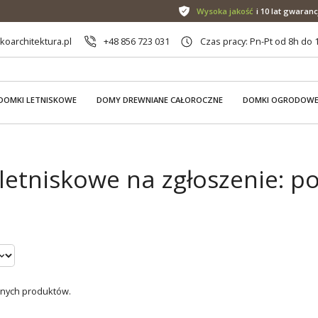
Wysoka jakość
i 10 lat gwaranc
oarchitektura.pl
+48 856 723 031
Czas pracy: Pn-Pt od 8h do 
DOMKI LETNISKOWE
DOMY DREWNIANE CAŁOROCZNE
DOMKI OGRODOW
letniskowe na zgłoszenie: p
dnych produktów.