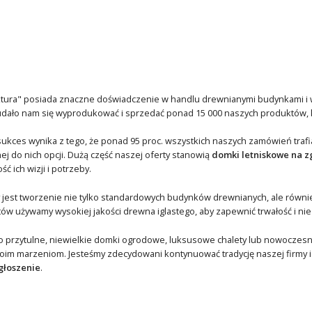
ektura" posiada znaczne doświadczenie w handlu drewnianymi budynkami i 
udało nam się wyprodukować i sprzedać ponad 15 000 naszych produktów, kt
ukces wynika z tego, że ponad 95 proc. wszystkich naszych zamówień trafi
j do nich opcji. Dużą część naszej oferty stanowią
domki letniskowe na z
ć ich wizji i potrzeby.
 jest tworzenie nie tylko standardowych budynków drewnianych, ale również
ów używamy wysokiej jakości drewna iglastego, aby zapewnić trwałość i n
to przytulne, niewielkie domki ogrodowe, luksusowe chalety lub nowocze
woim marzeniom. Jesteśmy zdecydowani kontynuować tradycję naszej firmy 
głoszenie
.