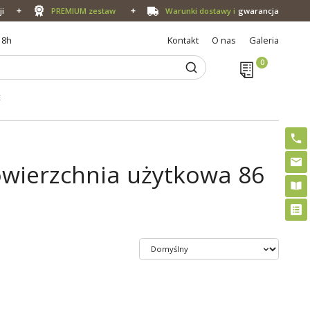
ji
PREMIUM zestaw
Warunki dostawy i
gwarancja
18h
Kontakt
O nas
Galeria
E
owierzchnia użytkowa 86