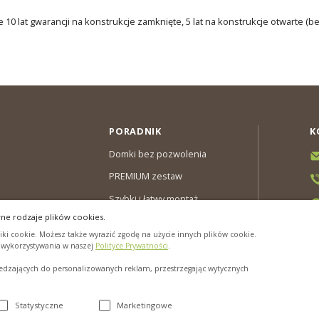
 10 lat gwarancji na konstrukcje zamknięte, 5 lat na konstrukcje otwarte (b
PORADNIK
K
Domki bez pozwolenia
PREMIUM zestaw
Szybki i łatwy montaż
ne rodzaje plików cookies.
y & Gwarancja
ki cookie. Możesz także wyrazić zgodę na użycie innych plików cookie.
cookies”
h wykorzystywania w naszej
Polityce Prywatności
.
zających do personalizowanych reklam, przestrzegając wytycznych
Statystyczne
Marketingowe