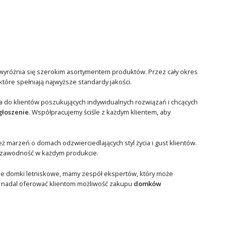
wyróżnia się szerokim asortymentem produktów. Przez cały okres
óre spełniają najwyższe standardy jakości.
a do klientów poszukujących indywidualnych rozwiązań i chcących
głoszenie
. Współpracujemy ściśle z każdym klientem, aby
 marzeń o domach odzwierciedlających styl życia i gust klientów.
iezawodność w każdym produkcie.
sne domki letniskowe, mamy zespół ekspertów, który może
i nadal oferować klientom możliwość zakupu
domków