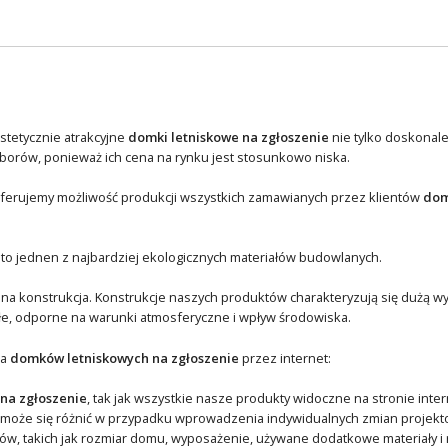
stetycznie atrakcyjne
domki letniskowe na zgłoszenie
nie tylko doskonale
orów, ponieważ ich cena na rynku jest stosunkowo niska.
. Oferujemy możliwość produkcji wszystkich zamawianych przez klientów
dom
 to jednen z najbardziej ekologicznych materiałów budowlanych.
dna konstrukcja. Konstrukcje naszych produktów charakteryzują się dużą w
łe, odporne na warunki atmosferyczne i wpływ środowiska.
ja
domków letniskowych na zgłoszenie
przez internet:
na zgłoszenie
, tak jak wszystkie nasze produkty widoczne na stronie inte
 może się różnić w przypadku wprowadzenia indywidualnych zmian projekt
w, takich jak rozmiar domu, wyposażenie, używane dodatkowe materiały i r