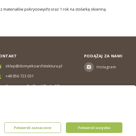
ez materiałów pokryciowych) oraz 1 rok na stolarkę okienną.
ONTAKT
PODĄŻAJ ZA NAMI
sklep@domyekoarchitektura.pl
Instagram
+48 856 723 031
Czas pracy: Pn-Pt od 8h do 18h
Ul. Elewatorska 10, Białystok
Potwierdź zaznaczone
Potwierdź wszystko