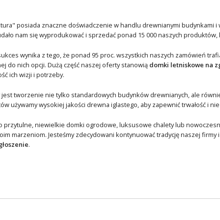
ektura" posiada znaczne doświadczenie w handlu drewnianymi budynkami i 
udało nam się wyprodukować i sprzedać ponad 15 000 naszych produktów, kt
ukces wynika z tego, że ponad 95 proc. wszystkich naszych zamówień trafi
j do nich opcji. Dużą część naszej oferty stanowią
domki letniskowe na z
ć ich wizji i potrzeby.
 jest tworzenie nie tylko standardowych budynków drewnianych, ale również
ów używamy wysokiej jakości drewna iglastego, aby zapewnić trwałość i n
to przytulne, niewielkie domki ogrodowe, luksusowe chalety lub nowocze
woim marzeniom. Jesteśmy zdecydowani kontynuować tradycję naszej firmy 
głoszenie
.