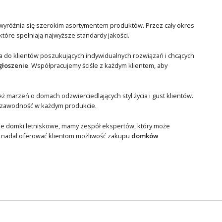
wyróżnia się szerokim asortymentem produktów. Przez cały okres
óre spełniają najwyższe standardy jakości.
a do klientów poszukujących indywidualnych rozwiązań i chcących
głoszenie
. Współpracujemy ściśle z każdym klientem, aby
 marzeń o domach odzwierciedlających styl życia i gust klientów.
iezawodność w każdym produkcie.
sne domki letniskowe, mamy zespół ekspertów, który może
i nadal oferować klientom możliwość zakupu
domków