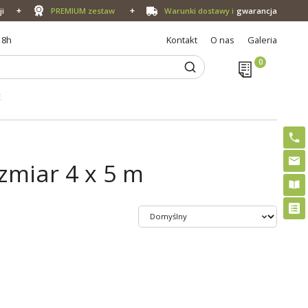
ji
PREMIUM zestaw
Warunki dostawy i
gwarancja
18h
Kontakt
O nas
Galeria
E
zmiar 4 x 5 m