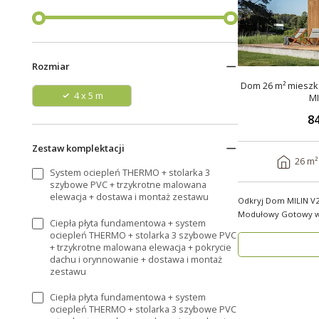
Rozmiar
Dom 26 m² mieszka
4 x 5 m
MI
84
Zestaw komplektacji
26 m²
System ociepleń THERMO + stolarka 3
szybowe PVC + trzykrotne malowana
elewacja + dostawa i montaż zestawu
Odkryj Dom MILIN V
Modułowy Gotowy w 3 Tyg
Ciepła płyta fundamentowa + system
własnym miejs..
ociepleń THERMO + stolarka 3 szybowe PVC
+ trzykrotne malowana elewacja + pokrycie
dachu i orynnowanie + dostawa i montaż
zestawu
Ciepła płyta fundamentowa + system
ociepleń THERMO + stolarka 3 szybowe PVC