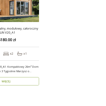
lny, modułowy, całoroczny
LIN V20_A1
180.00 zł
x2
x1
20_A1: Kompaktowy 26m² Dom
odnie Marzysz o
WIĘCEJ