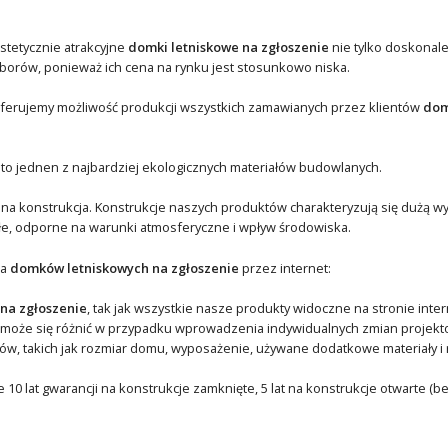
stetycznie atrakcyjne
domki letniskowe na zgłoszenie
nie tylko doskonale
orów, ponieważ ich cena na rynku jest stosunkowo niska.
. Oferujemy możliwość produkcji wszystkich zamawianych przez klientów
dom
 to jednen z najbardziej ekologicznych materiałów budowlanych.
dna konstrukcja. Konstrukcje naszych produktów charakteryzują się dużą w
łe, odporne na warunki atmosferyczne i wpływ środowiska.
ja
domków letniskowych na zgłoszenie
przez internet:
na zgłoszenie
, tak jak wszystkie nasze produkty widoczne na stronie inte
 może się różnić w przypadku wprowadzenia indywidualnych zmian projekt
w, takich jak rozmiar domu, wyposażenie, używane dodatkowe materiały i r
 10 lat gwarancji na konstrukcje zamknięte, 5 lat na konstrukcje otwarte (b