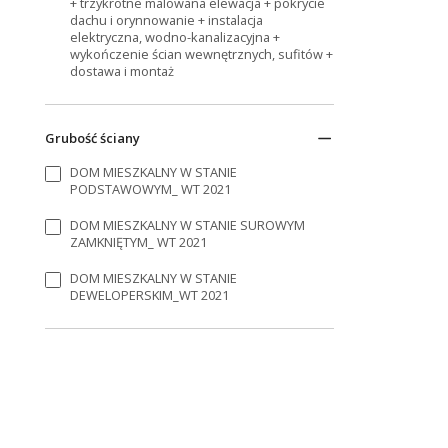
+ trzykrotne malowana elewacja + pokrycie
dachu i orynnowanie + instalacja
elektryczna, wodno-kanalizacyjna +
wykończenie ścian wewnętrznych, sufitów +
dostawa i montaż
Grubość ściany
DOM MIESZKALNY W STANIE
PODSTAWOWYM_ WT 2021
DOM MIESZKALNY W STANIE SUROWYM
ZAMKNIĘTYM_ WT 2021
DOM MIESZKALNY W STANIE
DEWELOPERSKIM_WT 2021