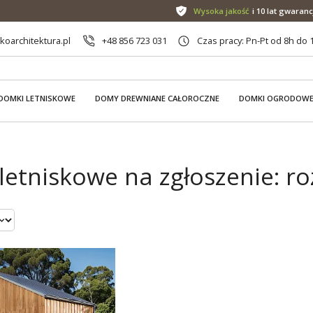
Wysoka jakość
i 10 lat gwaranc
oarchitektura.pl
+48 856 723 031
Czas pracy: Pn-Pt od 8h do 
DOMKI LETNISKOWE
DOMY DREWNIANE CAŁOROCZNE
DOMKI OGRODOW
letniskowe na zgłoszenie: ro