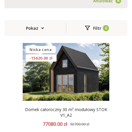
Anulować
Pokaz
Filtr
Niska cena
-15620.00 zł
Domek całoroczny 30 m² modułowy STOK
V1_A2
77080.00 zł
92700.00 zł