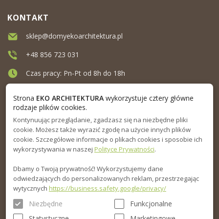
KONTAKT
sklep@domyekoarchitektura.pl
+48 856 723 031
Czas pracy: Pn-Pt od 8h do 18h
Ul. Elewatorska 10, Białystok
Strona
EKO ARCHITEKTURA
wykorzystuje cztery główne
rodzaje plików cookies.
Kontynuując przeglądanie, zgadzasz się na niezbędne pliki
MENU
cookie. Możesz także wyrazić zgodę na użycie innych plików
cookie. Szczegółowe informacje o plikach cookies i sposobie ich
INFORMACJA
wykorzystywania w naszej
Polityce Prywatności
.
Dbamy o Twoją prywatność! Wykorzystujemy dane
PORADNIK
odwiedzających do personalizowanych reklam, przestrzegając
wytycznych
https://business.safety.google/privacy/
Niezbędne
Funkcjonalne
Statystyczne
Marketingowe