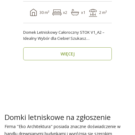
30 m²
x2
x1
2 m²
Domek Letniskowy Całoroczny STOK V1_A2 –
Idealny Wybór dla Ciebie! Szukasz
praktycznego, kompaktowe..
WIĘCEJ
Domki letniskowe na zgłoszenie
Firma "Eko Architektura" posiada znaczne doświadczenie w
handlu drewnianymi budynkami i wyróżnia się szerokim