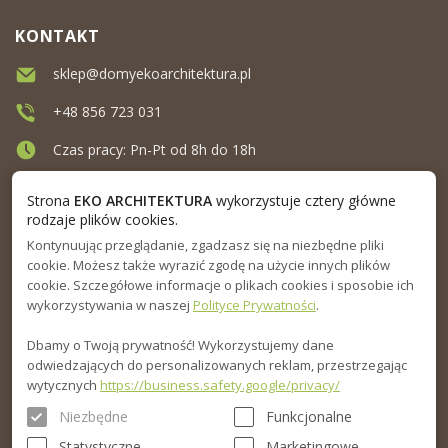
KONTAKT
sklep@domyekoarchitektura.pl
+48 856 723 031
Czas pracy: Pn-Pt od 8h do 18h
Ul. Elewatorska 10, Białystok
Strona
EKO ARCHITEKTURA
wykorzystuje cztery główne
rodzaje plików cookies.
Kontynuując przeglądanie, zgadzasz się na niezbędne pliki
MENU
cookie. Możesz także wyrazić zgodę na użycie innych plików
cookie. Szczegółowe informacje o plikach cookies i sposobie ich
INFORMACJA
wykorzystywania w naszej
Polityce Prywatności
.
Dbamy o Twoją prywatność! Wykorzystujemy dane
PORADNIK
odwiedzających do personalizowanych reklam, przestrzegając
wytycznych
https://business.safety.google/privacy/
Niezbędne
Funkcjonalne
Statystyczne
Marketingowe