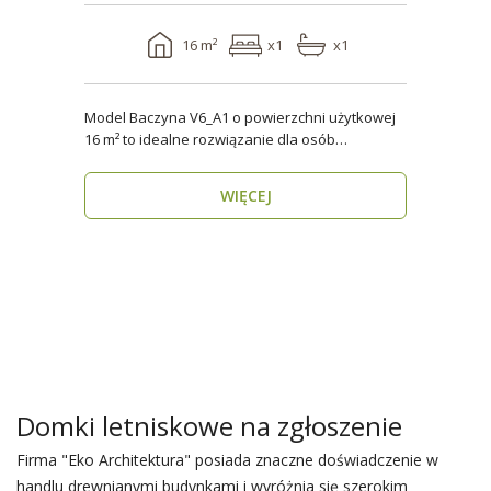
16 m²
x1
x1
Model Baczyna V6_A1 o powierzchni użytkowej
16 m² to idealne rozwiązanie dla osób
poszukujących nowo..
WIĘCEJ
Domki letniskowe na zgłoszenie
Firma "Eko Architektura" posiada znaczne doświadczenie w
handlu drewnianymi budynkami i wyróżnia się szerokim