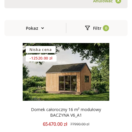
Anulować
Pokaz
Filtr
Niska cena
-12520.00 zł
Domek całoroczny 16 m² modułowy
BACZYNA V6_A1
65470.00 zł
77990.00 zł