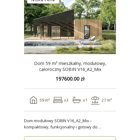
Dom 59 m² mieszkalny, modułowy,
całoroczny SOBIN V16_A2_Mix
197600.00 zł
59 m²
x3
x1
27 m²
Dom modułowy SOBIN V16_A2_Mix –
kompaktowy, funkcjonalny i gotowy do
zamieszkania przez cały rok ..