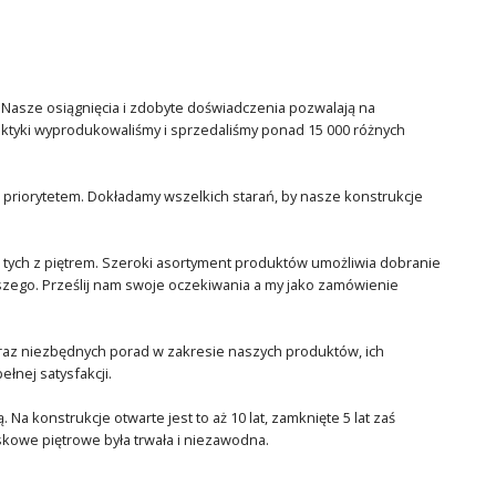
. Nasze osiągnięcia i zdobyte doświadczenia pozwalają na
raktyki wyprodukowaliśmy i sprzedaliśmy ponad 15 000 różnych
 priorytetem. Dokładamy wszelkich starań, by nasze konstrukcje
tych z piętrem. Szeroki asortyment produktów umożliwia dobranie
tszego. Prześlij nam swoje oczekiwania a my jako zamówienie
oraz niezbędnych porad w zakresie naszych produktów, ich
łnej satysfakcji.
Na konstrukcje otwarte jest to aż 10 lat, zamknięte 5 lat zaś
skowe piętrowe była trwała i niezawodna.