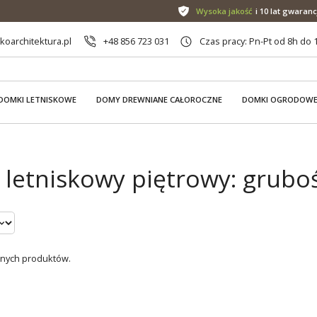
Wysoka jakość
i 10 lat gwaranc
oarchitektura.pl
+48 856 723 031
Czas pracy: Pn-Pt od 8h do 
DOMKI LETNISKOWE
DOMY DREWNIANE CAŁOROCZNE
DOMKI OGRODOW
letniskowy piętrowy: grubo
dnych produktów.