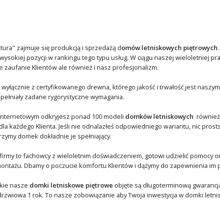
tura" zajmuje się produkcją i sprzedażą d
omów letniskowych piętrowych
wysokiej pozycji w rankingu tego typu usług. W ciągu naszej wieloletniej p
e zaufanie Klientów ale również i nasz profesjonalizm.
wyłącznie z certyfikowanego drewna, którego jakość i trwałość jest naszym
 spełniały zadane rygorystyczne wymagania.
internetowym odkryjesz ponad 100 modeli
domków letniskowych
również 
la każdego Klienta. Jeśli nie odnalazłeś odpowiedniego wariantu, nic pros
rzymy domek dokładnie je spełniający.
firmy to fachowcy z wieloletnim doświadczeniem, gotowi udzielić pomocy 
ontażu. Dbamy o poczucie komfortu Klientów i dążymy do zapewnienia im pe
kie nasze
domki letniskowe piętrowe
objęte są długoterminową gwarancją. 
 drzwiowa 1 rok. To nasze zobowiązanie aby Twoja inwestycja w domki letni