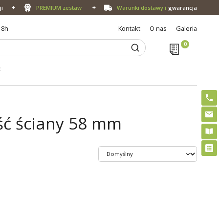
ji
PREMIUM zestaw
Warunki dostawy i
gwarancja
18h
Kontakt
O nas
Galeria
E
ść ściany 58 mm