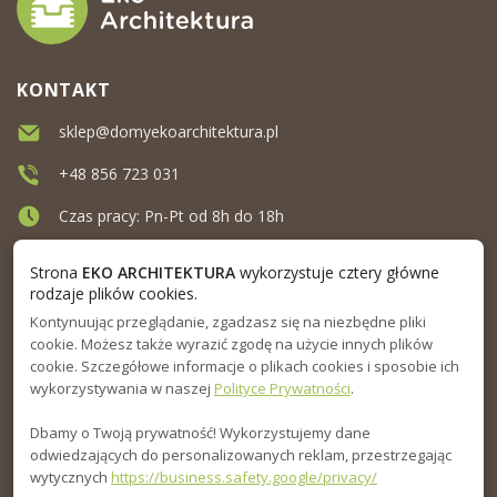
KONTAKT
sklep@domyekoarchitektura.pl
+48 856 723 031
Czas pracy: Pn-Pt od 8h do 18h
Ul. Elewatorska 10, Białystok
Strona
EKO ARCHITEKTURA
wykorzystuje cztery główne
rodzaje plików cookies.
Kontynuując przeglądanie, zgadzasz się na niezbędne pliki
MENU
cookie. Możesz także wyrazić zgodę na użycie innych plików
cookie. Szczegółowe informacje o plikach cookies i sposobie ich
INFORMACJA
wykorzystywania w naszej
Polityce Prywatności
.
Dbamy o Twoją prywatność! Wykorzystujemy dane
PORADNIK
odwiedzających do personalizowanych reklam, przestrzegając
wytycznych
https://business.safety.google/privacy/