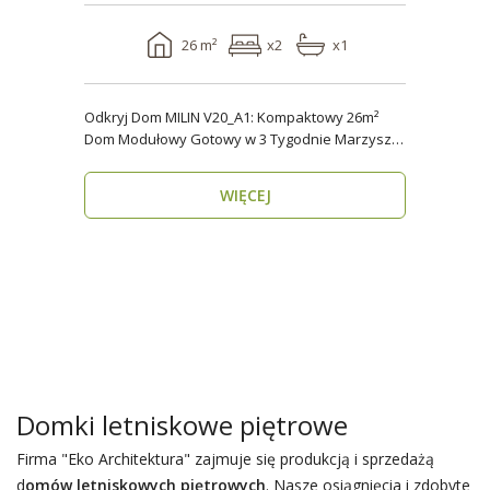
26 m²
x2
x1
Odkryj Dom MILIN V20_A1: Kompaktowy 26m²
Dom Modułowy Gotowy w 3 Tygodnie Marzysz o
własnym miejs..
WIĘCEJ
Domki letniskowe piętrowe
Firma "Eko Architektura" zajmuje się produkcją i sprzedażą
d
omów letniskowych piętrowych
. Nasze osiągnięcia i zdobyte