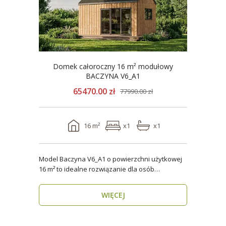
Domek całoroczny 16 m² modułowy
BACZYNA V6_A1
65470.00 zł
77990.00 zł
16 m²
x1
x1
Model Baczyna V6_A1 o powierzchni użytkowej
16 m² to idealne rozwiązanie dla osób
poszukujących nowo..
WIĘCEJ