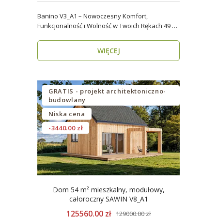
Banino V3_A1 – Nowoczesny Komfort,
Funkcjonalność i Wolność w Twoich Rękach 49 m²
wygody i estety..
WIĘCEJ
GRATIS - projekt architektoniczno-
budowlany
Niska cena
-3440.00 zł
Dom 54 m² mieszkalny, modułowy,
całoroczny SAWIN V8_A1
125560.00 zł
129000.00 zł