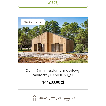
WIĘCEJ
Niska cena
Dom 49 m² mieszkalny, modułowy,
całoroczny BANINO V3_A1
144200.00 zł
49 m²
x3
x1