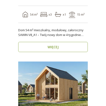
54 m²
x3
x1
15 m²
Dom 54 m² mieszkalny, modułowy, całoroczny
SAWIN V8_A1 – Twój nowy dom w 4 tygodnie
Domy budow..
WIĘCEJ