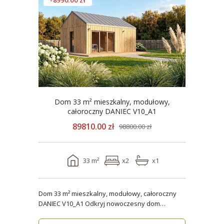
-8990.00 zł
Dom 33 m² mieszkalny, modułowy,
całoroczny DANIEC V10_A1
89810.00 zł
98800.00 zł
33 m²
x2
x1
Dom 33 m² mieszkalny, modułowy, całoroczny
DANIEC V10_A1 Odkryj nowoczesny dom
modułowy, który..