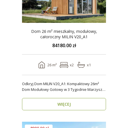
Dom 26 m² mieszkalny, modułowy,
całoroczny MILIN V20_A1
84180.00 zł
26 m²
x2
x1
Odkryj Dom MILIN V20_A1: Kompaktowy 26m²
Dom Modułowy Gotowy w 3 Tygodnie Marzysz o
własnym miejs..
WIĘCEJ