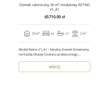
Domek całoroczny 30 m² modułowy RETNO
V1_A1
65710.00 zł
29 m²
x2
x1
2 m²
Model Retno V1_A1 – Idealny Domek Drewniany
na Każdą Okazję Szukasz praktycznego,
ekologicznego d..
WIĘCEJ