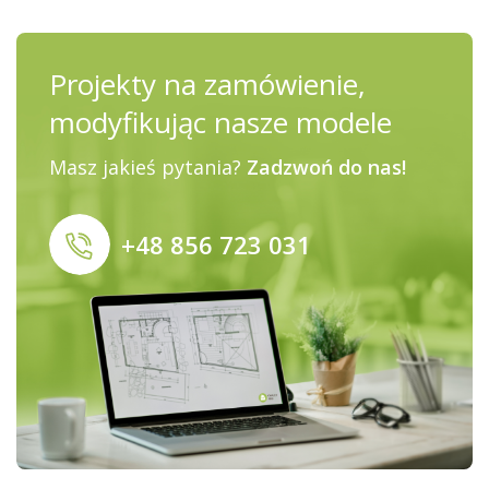
Projekty na zamówienie,
modyfikując nasze modele
Masz jakieś pytania?
Zadzwoń do nas!
+48 856 723 031