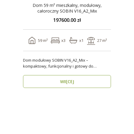
Dom 59 m² mieszkalny, modułowy,
całoroczny SOBIN V16_A2_Mix
197600.00 zł
59 m²
x3
x1
27 m²
Dom modułowy SOBIN V16_A2_Mix –
kompaktowy, funkcjonalny i gotowy do
zamieszkania przez cały rok ..
WIĘCEJ