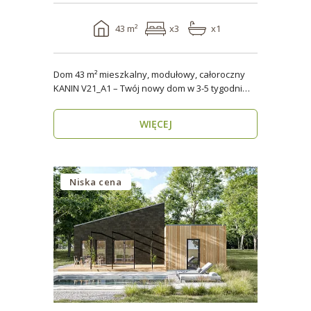
43 m²
x3
x1
Dom 43 m² mieszkalny, modułowy, całoroczny
KANIN V21_A1 – Twój nowy dom w 3-5 tygodni
Domy mod..
WIĘCEJ
Niska cena