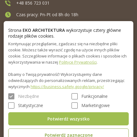
+48 856 723 031
Czas pracy: Pn-Pt od 8h do 18h
Ul. Elewatorska 10, Białystok
Strona
EKO ARCHITEKTURA
wykorzystuje cztery główne
rodzaje plików cookies.
Kontynuując przeglądanie, zgadzasz się na niezbędne pliki
MENU
cookie. Możesz także wyrazić zgodę na użycie innych plików
cookie. Szczegółowe informacje o plikach cookies i sposobie ich
INFORMACJA
wykorzystywania w naszej
Polityce Prywatności
.
Dbamy o Twoją prywatność! Wykorzystujemy dane
PORADNIK
odwiedzających do personalizowanych reklam, przestrzegając
wytycznych
https://business.safety.google/privacy/
Niezbędne
Funkcjonalne
Statystyczne
Marketingowe
Potwierdź wszystko
Potwierdź zaznaczone