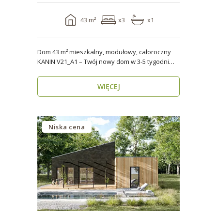
43 m²
x3
x1
Dom 43 m² mieszkalny, modułowy, całoroczny
KANIN V21_A1 – Twój nowy dom w 3-5 tygodni
Domy mod..
WIĘCEJ
Niska cena