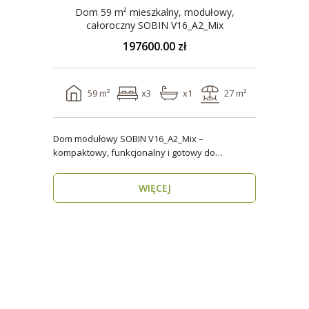
Dom 59 m² mieszkalny, modułowy,
całoroczny SOBIN V16_A2_Mix
197600.00 zł
59 m²
x3
x1
27 m²
Dom modułowy SOBIN V16_A2_Mix –
kompaktowy, funkcjonalny i gotowy do
zamieszkania przez cały rok ..
WIĘCEJ