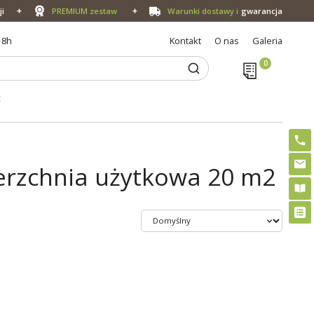
ji
PREMIUM zestaw
Warunki dostawy i
gwarancja
18h
Kontakt
O nas
Galeria
E
erzchnia użytkowa 20 m2