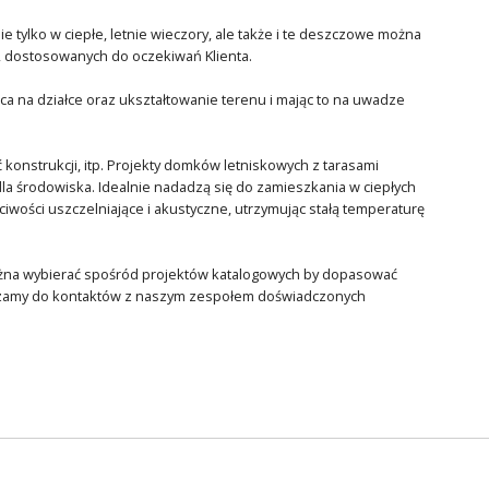
 tylko w ciepłe, letnie wieczory, ale także i te deszczowe można
, dostosowanych do oczekiwań Klienta.
 na działce oraz ukształtowanie terenu i mając to na uwadze
 konstrukcji, itp. Projekty domków letniskowych z tarasami
dla środowiska. Idealnie nadadzą się do zamieszkania w ciepłych
ciwości uszczelniające i akustyczne, utrzymując stałą temperaturę
ożna wybierać spośród projektów katalogowych by dopasować
raszamy do kontaktów z naszym zespołem doświadczonych