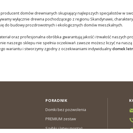
o producent domów drewnianych skupiający najlepszych specjalistów w swoj
żywamy wyłącznie drewna pochodzącego z regionu Skandynawii, charakteryz
się do budowy prozdrowotnych i ekologicznych domów mieszkalnych.
eriał oraz profesjonalna obróbka gwarantują jakość i trwałość naszych pro
onie naszego sklepu nie spełnia oczekiwań zawsze możesz liczyć na naszą
go wariantu i stworzymy zgodny z oczekiwaniami indywidualny
domek letn
PORADNIK
K
Domki bez pozwolenia
PREMIUM zestaw
Szybki i łatwy montaż