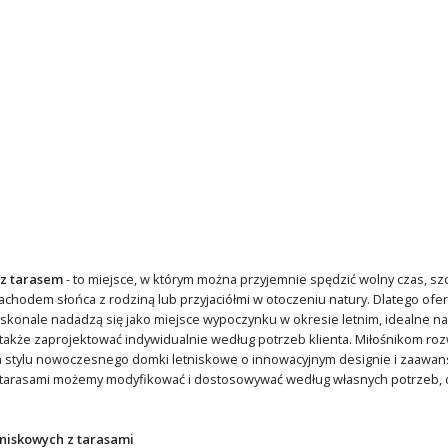
 z tarasem
- to miejsce, w którym można przyjemnie spędzić wolny czas, sz
achodem słońca z rodziną lub przyjaciółmi w otoczeniu natury. Dlatego o
oskonale nadadzą się jako miejsce wypoczynku w okresie letnim, idealne n
akże zaprojektować indywidualnie według potrzeb klienta. Miłośnikom ro
om stylu nowoczesnego domki letniskowe o innowacyjnym designie i zaawan
tarasami możemy modyfikować i dostosowywać według własnych potrzeb, 
niskowych z tarasami