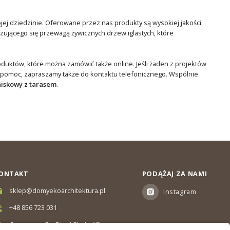
ej dziedzinie. Oferowane przez nas produkty są wysokiej jakości.
ującego się przewagą żywicznych drzew iglastych, które
duktów, które można zamówić także online. Jeśli żaden z projektów
 pomoc, zapraszamy także do kontaktu telefonicznego. Wspólnie
iskowy z tarasem
.
ONTAKT
PODĄŻAJ ZA NAMI
sklep@domyekoarchitektura.pl
Instagram
+48 856 723 031
Czas pracy: Pn-Pt od 8h do 18h