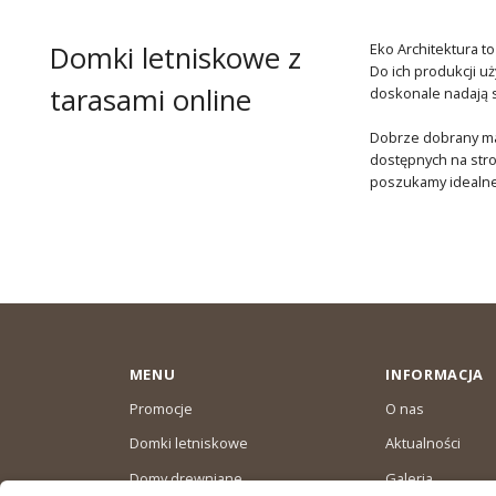
Domki letniskowe z
Eko Architektura t
Do ich produkcji u
tarasami online
doskonale nadają 
Dobrze dobrany mat
dostępnych na str
poszukamy idealne
MENU
INFORMACJA
Promocje
O nas
Domki letniskowe
Aktualności
Domy drewniane
Galeria