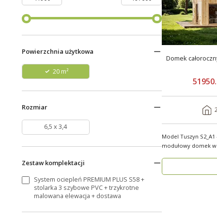
Powierzchnia użytkowa
Domek całoroczny 2
20 m²
51950.
Rozmiar
6,5 x 3,4
Model Tuszyn S2_A1
modułowy domek w zale
Tuszyn S2_A1 o p..
Zestaw komplektacji
System ociepleń PREMIUM PLUS S58 +
stolarka 3 szybowe PVC + trzykrotne
malowana elewacja + dostawa