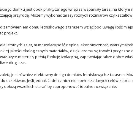
takiego domku jest obok praktycznego wnętrza wspaniały taras, na którym nie
czającą przyrodą. Możemy wykonać tarasy różnych rozmiarów czy kształtów
d zamówieniem domu letniskowego z tarasem wziąć pod uwagę ilość miejsca
ć projekt.
e istotnych zalet, m.in.: izolacyjność cieplną, ekonomiczność, wytrzymałość
kiej jakości ekologicznych materiałów, dzięki czemu są trwałe i przyjazne 
aż użyte materiały pełnią funkcję izolacyjną, zapewniając także dobre właś
iwie długi czas.
 zaletą jest również efektowny design domków letniskowych z tarasem. M
do oczekiwań. Jeśli jednak żaden z nich nie spełnił zadanych celów zap
zy dołożą wszelkich starań by zaproponować idealne rozwiązanie.