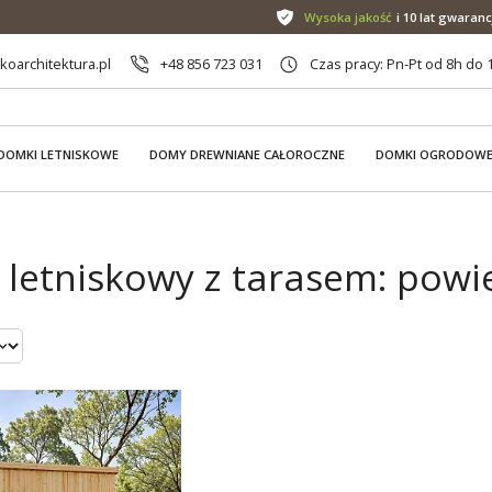
Wysoka jakość
i 10 lat gwaranc
oarchitektura.pl
+48 856 723 031
Czas pracy: Pn-Pt od 8h do 
DOMKI LETNISKOWE
DOMY DREWNIANE CAŁOROCZNE
DOMKI OGRODOW
letniskowy z tarasem: powi