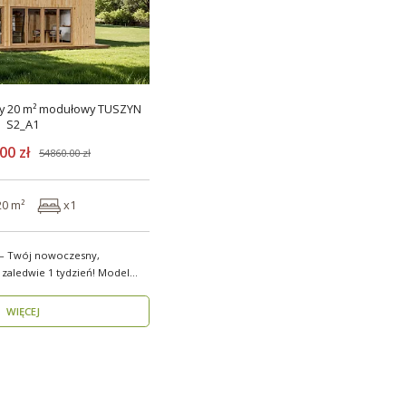
0 m² modułowy TUSZYN
S2_A1
00 zł
54860.00 zł
20 m²
x1
 – Twój nowoczesny,
dwie 1 tydzień! Model
WIĘCEJ