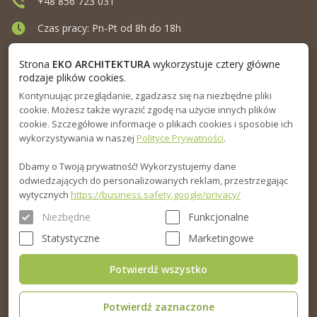
+48 856 723 031
Czas pracy: Pn-Pt od 8h do 18h
Ul. Elewatorska 10, Białystok
Strona
EKO ARCHITEKTURA
wykorzystuje cztery główne
rodzaje plików cookies.
Kontynuując przeglądanie, zgadzasz się na niezbędne pliki
MENU
cookie. Możesz także wyrazić zgodę na użycie innych plików
cookie. Szczegółowe informacje o plikach cookies i sposobie ich
INFORMACJA
wykorzystywania w naszej
Polityce Prywatności
.
Dbamy o Twoją prywatność! Wykorzystujemy dane
PORADNIK
odwiedzających do personalizowanych reklam, przestrzegając
wytycznych
https://business.safety.google/privacy/
Niezbędne
Funkcjonalne
Statystyczne
Marketingowe
Potwierdź wszystko
Potwierdź zaznaczone