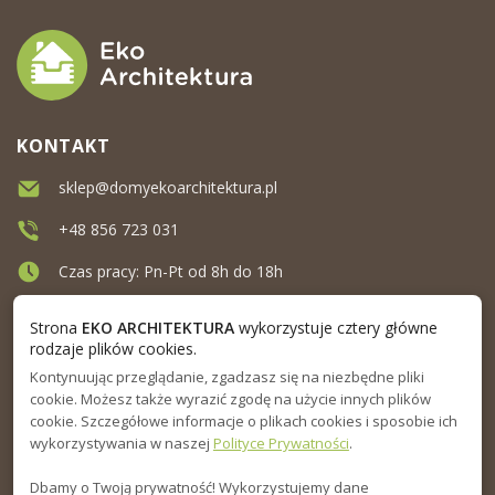
KONTAKT
sklep@domyekoarchitektura.pl
+48 856 723 031
Czas pracy: Pn-Pt od 8h do 18h
Ul. Elewatorska 10, Białystok
Strona
EKO ARCHITEKTURA
wykorzystuje cztery główne
rodzaje plików cookies.
Kontynuując przeglądanie, zgadzasz się na niezbędne pliki
MENU
cookie. Możesz także wyrazić zgodę na użycie innych plików
cookie. Szczegółowe informacje o plikach cookies i sposobie ich
INFORMACJA
wykorzystywania w naszej
Polityce Prywatności
.
Dbamy o Twoją prywatność! Wykorzystujemy dane