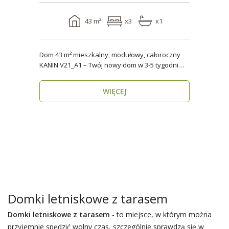
43 m²
x3
x1
Dom 43 m² mieszkalny, modułowy, całoroczny
KANIN V21_A1 – Twój nowy dom w 3-5 tygodni
Domy mod..
WIĘCEJ
Domki letniskowe z tarasem
Domki letniskowe z tarasem
- to miejsce, w którym można
przyjemnie spędzić wolny czas, szczególnie sprawdzą się w