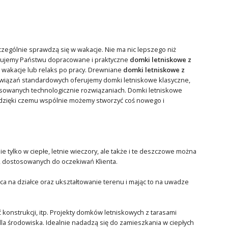
czególnie sprawdzą się w wakacje. Nie ma nic lepszego niż
ferujemy Państwu dopracowane i praktyczne
domki letniskowe z
a wakacje lub relaks po pracy. Drewniane
domki letniskowe z
związań standardowych oferujemy domki letniskowe klasyczne,
sowanych technologicznie rozwiązaniach. Domki letniskowe
dzięki czemu wspólnie możemy stworzyć coś nowego i
 tylko w ciepłe, letnie wieczory, ale także i te deszczowe można
, dostosowanych do oczekiwań Klienta.
 na działce oraz ukształtowanie terenu i mając to na uwadze
 konstrukcji, itp. Projekty domków letniskowych z tarasami
dla środowiska. Idealnie nadadzą się do zamieszkania w ciepłych