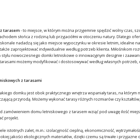
 z tarasem
- to miejsce, w którym można przyjemnie spędzić wolny czas, sz
achodem słońca z rodziną lub przyjaciółmi w otoczeniu natury. Dlatego o
oskonale nadadzą się jako miejsce wypoczynku w okresie letnim, idealne n
akże zaprojektować indywidualnie według potrzeb klienta. Miłośnikom ro
om stylu nowoczesnego domki letniskowe o innowacyjnym designie i zaawan
tarasami możemy modyfikować i dostosowywać według własnych potrzeb, 
niskowych z tarasami
takiego domku jest obok praktycznego wnętrza wspaniały taras, na którym nie
czającą przyrodą. Możemy wykonać tarasy różnych rozmiarów czy kształtów
d zamówieniem domu letniskowego z tarasem wziąć pod uwagę ilość miejsca
ć projekt.
e istotnych zalet, m.in.: izolacyjność cieplną, ekonomiczność, wytrzymałość
kiej jakości ekologicznych materiałów, dzięki czemu są trwałe i przyjazne 