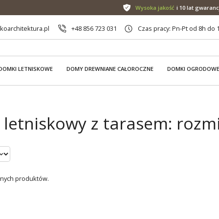
Wysoka jakość
i 10 lat gwaranc
oarchitektura.pl
+48 856 723 031
Czas pracy: Pn-Pt od 8h do 
DOMKI LETNISKOWE
DOMY DREWNIANE CAŁOROCZNE
DOMKI OGRODOW
letniskowy z tarasem: rozmi
dnych produktów.