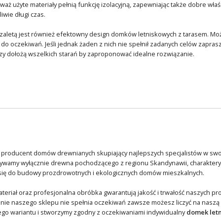
aż użyte materiały pełnią funkcję izolacyjną, zapewniając także dobre właś
iwie długi czas.
 zaletą jest również efektowny design domków letniskowych z tarasem. M
do oczekiwań. Jeśli jednak żaden z nich nie spełnił zadanych celów zap
zy dołożą wszelkich starań by zaproponować idealne rozwiązanie.
o producent domów drewnianych skupiający najlepszych specjalistów w swoj
żywamy wyłącznie drewna pochodzącego z regionu Skandynawii, charakteryz
się do budowy prozdrowotnych i ekologicznych domów mieszkalnych.
eriał oraz profesjonalna obróbka gwarantują jakość i trwałość naszych pro
onie naszego sklepu nie spełnia oczekiwań zawsze możesz liczyć na naszą
go wariantu i stworzymy zgodny z oczekiwaniami indywidualny
domek letn