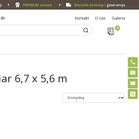
ji
PREMIUM zestaw
Warunki dostawy i
gwarancja
18h
Kontakt
O nas
Galeria
E
ar 6,7 x 5,6 m