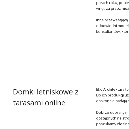
porach roku, poniew
wnętrza przez możl
Inną przeważającą
odpowiedni model 
konsultantów, któr
Domki letniskowe z
Eko Architektura t
Do ich produkcji u
tarasami online
doskonale nadają 
Dobrze dobrany mat
dostępnych na str
poszukamy idealne