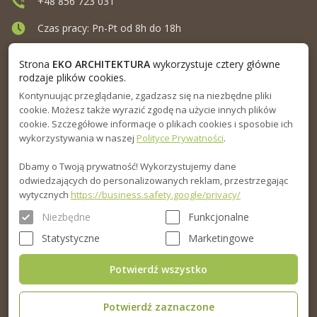
+48 856 723 031
Czas pracy: Pn-Pt od 8h do 18h
Ul. Elewatorska 10, Białystok
Strona
EKO ARCHITEKTURA
wykorzystuje cztery główne
rodzaje plików cookies.
Kontynuując przeglądanie, zgadzasz się na niezbędne pliki
MENU
cookie. Możesz także wyrazić zgodę na użycie innych plików
cookie. Szczegółowe informacje o plikach cookies i sposobie ich
INFORMACJA
wykorzystywania w naszej
Polityce Prywatności
.
Dbamy o Twoją prywatność! Wykorzystujemy dane
PORADNIK
odwiedzających do personalizowanych reklam, przestrzegając
wytycznych
https://business.safety.google/privacy/
Niezbędne
Funkcjonalne
Statystyczne
Marketingowe
Potwierdź wszystko
Potwierdź zaznaczone