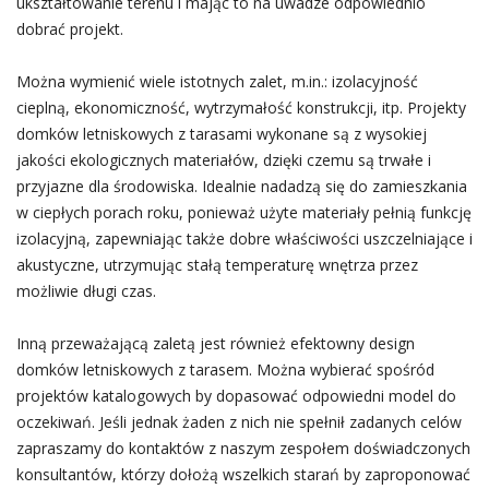
ukształtowanie terenu i mając to na uwadze odpowiednio
dobrać projekt.
Można wymienić wiele istotnych zalet, m.in.: izolacyjność
cieplną, ekonomiczność, wytrzymałość konstrukcji, itp. Projekty
domków letniskowych z tarasami wykonane są z wysokiej
jakości ekologicznych materiałów, dzięki czemu są trwałe i
przyjazne dla środowiska. Idealnie nadadzą się do zamieszkania
w ciepłych porach roku, ponieważ użyte materiały pełnią funkcję
izolacyjną, zapewniając także dobre właściwości uszczelniające i
akustyczne, utrzymując stałą temperaturę wnętrza przez
możliwie długi czas.
Inną przeważającą zaletą jest również efektowny design
domków letniskowych z tarasem. Można wybierać spośród
projektów katalogowych by dopasować odpowiedni model do
oczekiwań. Jeśli jednak żaden z nich nie spełnił zadanych celów
zapraszamy do kontaktów z naszym zespołem doświadczonych
konsultantów, którzy dołożą wszelkich starań by zaproponować