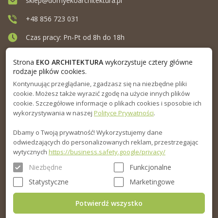
sklep@domyekoarchitektura.pl
+48 856 723 031
Czas pracy: Pn-Pt od 8h do 18h
Ul. Elewatorska 10, Białystok
Strona
EKO ARCHITEKTURA
wykorzystuje cztery główne
rodzaje plików cookies.
Kontynuując przeglądanie, zgadzasz się na niezbędne pliki
MENU
cookie. Możesz także wyrazić zgodę na użycie innych plików
cookie. Szczegółowe informacje o plikach cookies i sposobie ich
INFORMACJA
wykorzystywania w naszej
Polityce Prywatności
.
Dbamy o Twoją prywatność! Wykorzystujemy dane
PORADNIK
odwiedzających do personalizowanych reklam, przestrzegając
wytycznych
https://business.safety.google/privacy/
Niezbędne
Funkcjonalne
Statystyczne
Marketingowe
Potwierdź wszystko