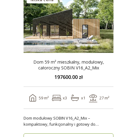
Dom 59 m² mieszkalny, modułowy,
całoroczny SOBIN V16_A2_Mix
197600.00 zł
59 m²
x3
x1
27 m²
Dom modułowy SOBIN V16_A2_Mix –
kompaktowy, funkcjonalny i gotowy do
zamieszkania przez cały rok ..