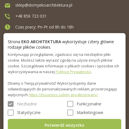
sklep@domyekoarchitektura.pl
+48 856 723 031
Czas pracy: Pn-Pt od 8h do 18h
Ul. Elewatorska 10, Białystok
Strona
EKO ARCHITEKTURA
wykorzystuje cztery główne
rodzaje plików cookies.
Kontynuując przeglądanie, zgadzasz się na niezbędne pliki
MENU
cookie. Możesz także wyrazić zgodę na użycie innych plików
cookie. Szczegółowe informacje o plikach cookies i sposobie ich
INFORMACJA
wykorzystywania w naszej
Polityce Prywatności
.
Dbamy o Twoją prywatność! Wykorzystujemy dane
PORADNIK
odwiedzających do personalizowanych reklam, przestrzegając
wytycznych
https://business.safety.google/privacy/
Niezbędne
Funkcjonalne
Statystyczne
Marketingowe
Potwierdź wszystko