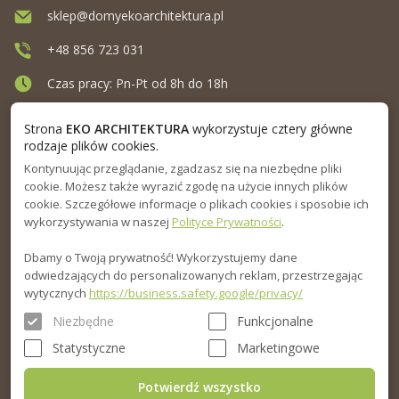
sklep@domyekoarchitektura.pl
+48 856 723 031
Czas pracy: Pn-Pt od 8h do 18h
Ul. Elewatorska 10, Białystok
Strona
EKO ARCHITEKTURA
wykorzystuje cztery główne
rodzaje plików cookies.
Kontynuując przeglądanie, zgadzasz się na niezbędne pliki
MENU
cookie. Możesz także wyrazić zgodę na użycie innych plików
cookie. Szczegółowe informacje o plikach cookies i sposobie ich
INFORMACJA
wykorzystywania w naszej
Polityce Prywatności
.
Dbamy o Twoją prywatność! Wykorzystujemy dane
PORADNIK
odwiedzających do personalizowanych reklam, przestrzegając
wytycznych
https://business.safety.google/privacy/
Niezbędne
Funkcjonalne
Statystyczne
Marketingowe
Potwierdź wszystko