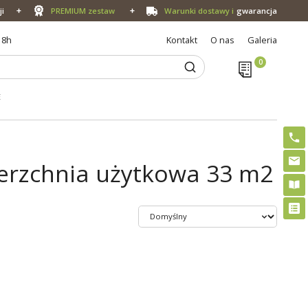
ji
PREMIUM zestaw
Warunki dostawy i
gwarancja
18h
Kontakt
O nas
Galeria
E
erzchnia użytkowa 33 m2