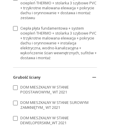
ociepleń THERMO + stolarka 3 szybowe PVC
+ trzykrotne malowana elewacja + pokrycie
dachu i orynnowanie + dostawa i montaż
zestawu
Ciepła płyta fundamentowa + system
ociepleń THERMO + stolarka 3 szybowe PVC
+ trzykrotne malowana elewacja + pokrycie
dachu i orynnowanie + instalacja
elektryczna, wodno-kanalizacyjna +
wykończenie ścian wewnętrznych, sufitów +
dostawa i montaż
Grubość ściany
DOM MIESZKALNY W STANIE
PODSTAWOWYM_ WT 2021
DOM MIESZKALNY W STANIE SUROWYM
ZAMKNIĘTYM_ WT 2021
DOM MIESZKALNY W STANIE
DEWELOPERSKIM_WT 2021