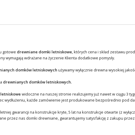
u gotowe
drewniane domki letniskowe
, których cena i skład zestawu pro
eny wymagają wdrażane na życzenie Klienta dodatkowe pomysły.
nianych domków letniskowych
używamy wyłącznie drewna wysokiej jakości
ja
drewnianych domków letniskowych.
 letniskowe
widoczne na naszej stronie realizujemy już nawet w ciągu 3 t
lec wydłużeniu, każde zamówienie jest produkowane bezpośrednio pod da
letniej gwarancji na konstrukcje kryte, 5 lat na konstrukcje otwarte (z wyłą
ne przez nas domki drewniane, gwarantujemy satysfakcję z zakupu przez d