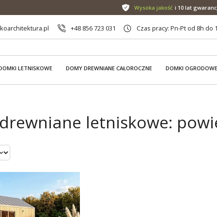
Wysoka jakość
i 10 lat gwaranc
oarchitektura.pl
+48 856 723 031
Czas pracy: Pn-Pt od 8h do 
DOMKI LETNISKOWE
DOMY DREWNIANE CAŁOROCZNE
DOMKI OGRODOW
drewniane letniskowe: powi