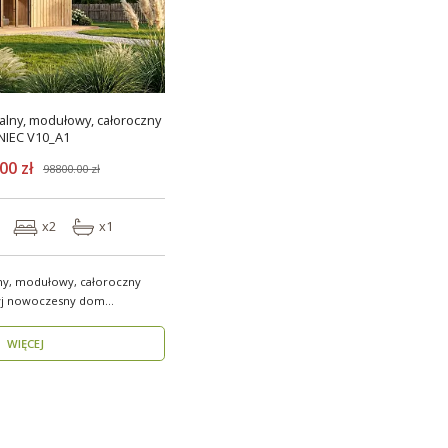
lny, modułowy, całoroczny
NIEC V10_A1
00 zł
98800.00 zł
x2
x1
ny, modułowy, całoroczny
WIĘCEJ