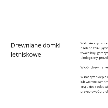
Drewniane domki
W dzisiejszych cza
osób poszukujących
letniskowe
trwałością i gorszy
ekologiczny, prozd
Wybór
drewniany
W naszym sklepie 
lub wiatami samoch
znajdziesz odpowi
przygotować projek