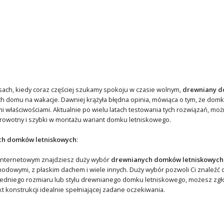
sach, kiedy coraz częściej szukamy spokoju w czasie wolnym,
drewniany d
 domu na wakacje. Dawniej krążyła błędna opinia, mówiąca o tym, że domki
mi właściwościami. Aktualnie po wielu latach testowania tych rozwiązań, moż
rowotny i szybki w montażu wariant domku letniskowego.
ch domków letniskowych
:
internetowym znajdziesz duży wybór
drewnianych domków letniskowych
odowymi, z płaskim dachem i wiele innych. Duży wybór pozwoli Ci znaleźć op
edniego rozmiaru lub stylu drewnianego domku letniskowego, możesz zgło
t konstrukcji idealnie spełniającej zadane oczekiwania.