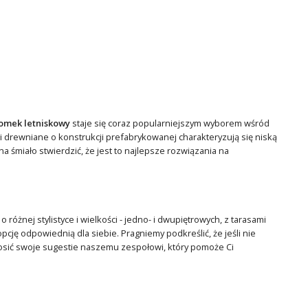
omek letniskowy
staje się coraz popularniejszym wyborem wśród
 drewniane o konstrukcji prefabrykowanej charakteryzują się niską
na śmiało stwierdzić, że jest to najlepsze rozwiązania na
o różnej stylistyce i wielkości - jedno- i dwupiętrowych, z tarasami
cję odpowiednią dla siebie. Pragniemy podkreślić, że jeśli nie
sić swoje sugestie naszemu zespołowi, który pomoże Ci