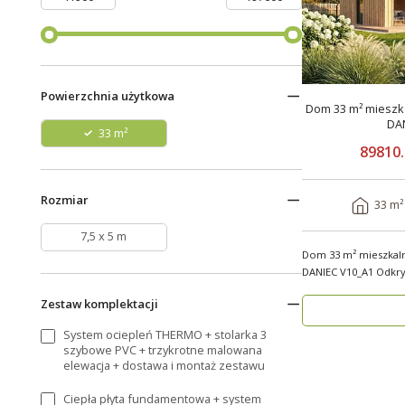
Powierzchnia użytkowa
Dom 33 m² mieszka
DA
33 m²
89810.
Rozmiar
33 m²
7,5 x 5 m
Dom 33 m² mieszkal
DANIEC V10_A1 Odkryj nowoczesny dom
modułowy, który..
Zestaw komplektacji
System ociepleń THERMO + stolarka 3
szybowe PVC + trzykrotne malowana
elewacja + dostawa i montaż zestawu
Ciepła płyta fundamentowa + system