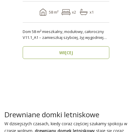
58 m²
x2
x1
Dom 58 m² mieszkalny, modułowy, całoroczny
V11.1_A1 – zamieszkaj szybciej, żyj wygodniej
Stworzon..
WIĘCEJ
Drewniane domki letniskowe
W dzisiejszych czasach, kiedy coraz częściej szukamy spokoju w
czasie wolnym,
drewniany domek letniskowy
staje się coraz