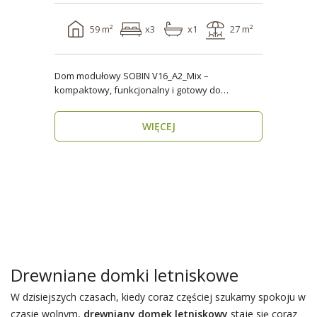
59 m²
x3
x1
27 m²
Dom modułowy SOBIN V16_A2_Mix –
kompaktowy, funkcjonalny i gotowy do
zamieszkania przez cały rok ..
WIĘCEJ
Drewniane domki letniskowe
W dzisiejszych czasach, kiedy coraz częściej szukamy spokoju w
czasie wolnym,
drewniany domek letniskowy
staje się coraz