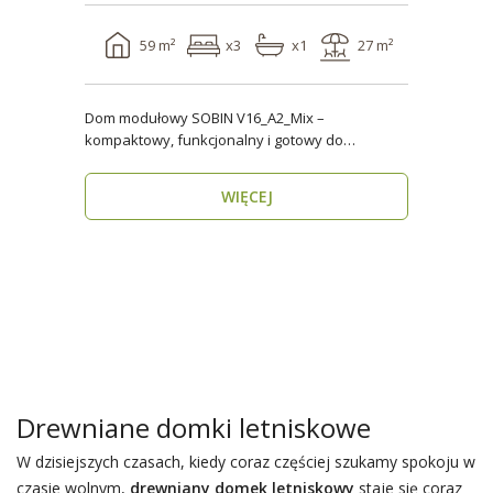
59 m²
x3
x1
27 m²
Dom modułowy SOBIN V16_A2_Mix –
kompaktowy, funkcjonalny i gotowy do
zamieszkania przez cały rok ..
WIĘCEJ
Drewniane domki letniskowe
W dzisiejszych czasach, kiedy coraz częściej szukamy spokoju w
czasie wolnym,
drewniany domek letniskowy
staje się coraz