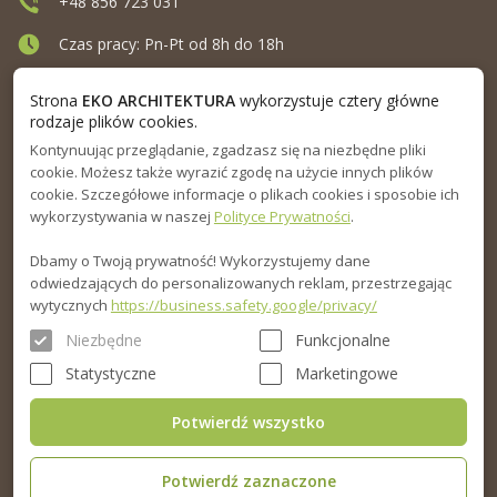
+48 856 723 031
Czas pracy: Pn-Pt od 8h do 18h
Ul. Elewatorska 10, Białystok
Strona
EKO ARCHITEKTURA
wykorzystuje cztery główne
rodzaje plików cookies.
Kontynuując przeglądanie, zgadzasz się na niezbędne pliki
MENU
cookie. Możesz także wyrazić zgodę na użycie innych plików
cookie. Szczegółowe informacje o plikach cookies i sposobie ich
INFORMACJA
wykorzystywania w naszej
Polityce Prywatności
.
Dbamy o Twoją prywatność! Wykorzystujemy dane
PORADNIK
odwiedzających do personalizowanych reklam, przestrzegając
wytycznych
https://business.safety.google/privacy/
Niezbędne
Funkcjonalne
Statystyczne
Marketingowe
Potwierdź wszystko
Potwierdź zaznaczone