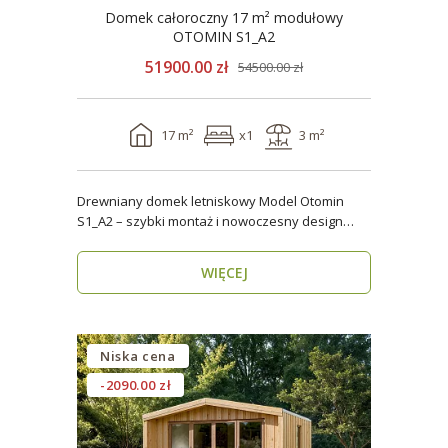
Domek całoroczny 17 m² modułowy
OTOMIN S1_A2
51900.00 zł
54500.00 zł
17 m²
x1
3 m²
Drewniany domek letniskowy Model Otomin
S1_A2 – szybki montaż i nowoczesny design
Szukasz funkcjo..
WIĘCEJ
Niska cena
-2090.00 zł