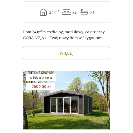
24 m²
x2
x1
Dom 24 m² mieszkalny, modułowy, całoroczny
GORAJ V7_A1 – Twój nowy dom w 3 tygodnie
Domy modul..
WIĘCEJ
Niska cena
-2600.00 zł