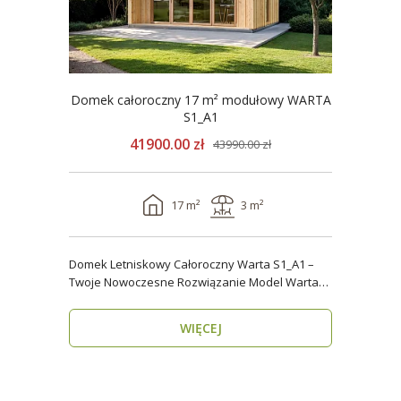
Domek całoroczny 17 m² modułowy WARTA
S1_A1
41900.00 zł
43990.00 zł
17 m²
3 m²
Domek Letniskowy Całoroczny Warta S1_A1 –
Twoje Nowoczesne Rozwiązanie Model Warta
S1_A1 o powier..
WIĘCEJ