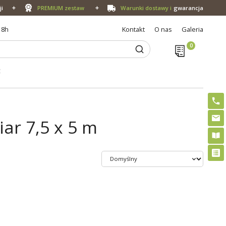
ji
PREMIUM zestaw
Warunki dostawy i
gwarancja
18h
Kontakt
O nas
Galeria
E
ar 7,5 x 5 m