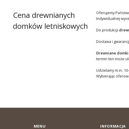
Cena drewnianych
Oferujemy Państw
Indywidualnej wyc
domków letniskowych
Do produkcji
drew
Dostawa i gwaranc
Drewniane domki
termin ten może u
Udzielamy m.in. 10-
Wybierając oferowa
MENU
INFORMACJA