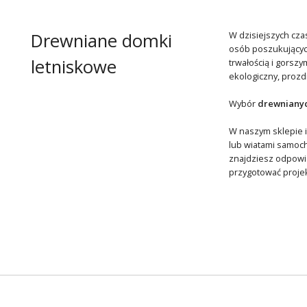
Drewniane domki
W dzisiejszych cza
osób poszukujących
letniskowe
trwałością i gorszy
ekologiczny, prozd
Wybór
drewniany
W naszym sklepie 
lub wiatami samoch
znajdziesz odpowi
przygotować projek