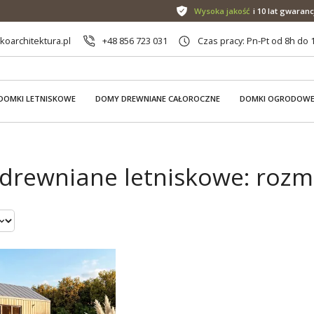
Wysoka jakość
i 10 lat gwaranc
oarchitektura.pl
+48 856 723 031
Czas pracy: Pn-Pt od 8h do 
DOMKI LETNISKOWE
DOMY DREWNIANE CAŁOROCZNE
DOMKI OGRODOW
drewniane letniskowe: rozmi