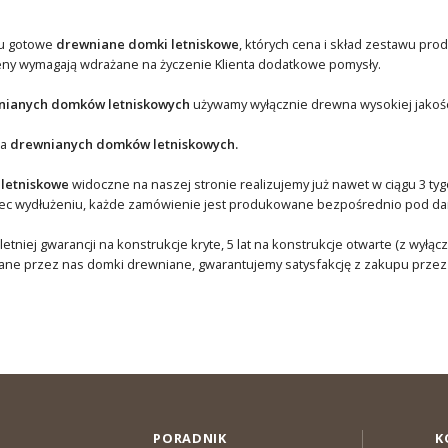
u gotowe
drewniane domki letniskowe
, których cena i skład zestawu pro
eny wymagają wdrażane na życzenie Klienta dodatkowe pomysły.
nianych domków letniskowych
używamy wyłącznie drewna wysokiej jakości
ja
drewnianych domków letniskowych.
 letniskowe
widoczne na naszej stronie realizujemy już nawet w ciągu 3 t
lec wydłużeniu, każde zamówienie jest produkowane bezpośrednio pod da
letniej gwarancji na konstrukcje kryte, 5 lat na konstrukcje otwarte (z wyłą
ne przez nas domki drewniane, gwarantujemy satysfakcję z zakupu przez d
PORADNIK
K