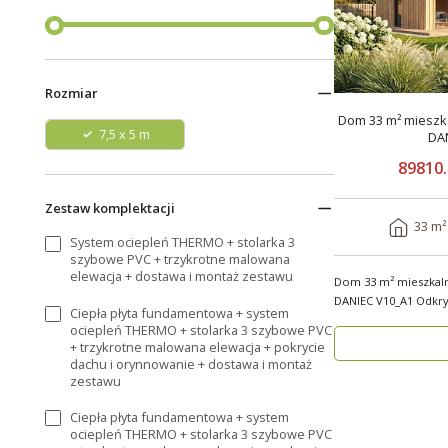
Rozmiar
Dom 33 m² mieszka
7,5 x 5 m
DA
89810.
Zestaw komplektacji
33 m²
System ociepleń THERMO + stolarka 3
szybowe PVC + trzykrotne malowana
elewacja + dostawa i montaż zestawu
Dom 33 m² mieszkal
DANIEC V10_A1 Odkryj nowoczesny dom
Ciepła płyta fundamentowa + system
modułowy, który..
ociepleń THERMO + stolarka 3 szybowe PVC
+ trzykrotne malowana elewacja + pokrycie
dachu i orynnowanie + dostawa i montaż
zestawu
Ciepła płyta fundamentowa + system
ociepleń THERMO + stolarka 3 szybowe PVC