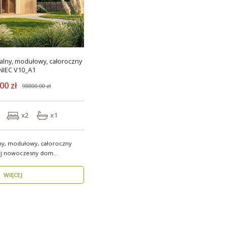
lny, modułowy, całoroczny
NIEC V10_A1
00 zł
98800.00 zł
x2
x1
ny, modułowy, całoroczny
WIĘCEJ