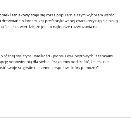
omek letniskowy
staje się coraz popularniejszym wyborem wśród
 drewniane o konstrukcji prefabrykowanej charakteryzują się niską
na śmiało stwierdzić, że jest to najlepsze rozwiązania na
o różnej stylistyce i wielkości - jedno- i dwupiętrowych, z tarasami
cję odpowiednią dla siebie. Pragniemy podkreślić, że jeśli nie
sić swoje sugestie naszemu zespołowi, który pomoże Ci