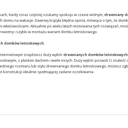
sach, kiedy coraz częściej szukamy spokoju w czasie wolnym,
drewniany d
 domu na wakacje. Dawniej krążyła błędna opinia, mówiąca o tym, że domki
mi właściwościami. Aktualnie po wielu latach testowania tych rozwiązań, moż
rowotny i szybki w montażu wariant domku letniskowego.
ch domków letniskowych
:
internetowym znajdziesz duży wybór
drewnianych domków letniskowych
odowymi, z płaskim dachem i wiele innych. Duży wybór pozwoli Ci znaleźć op
edniego rozmiaru lub stylu drewnianego domku letniskowego, możesz zgło
t konstrukcji idealnie spełniającej zadane oczekiwania.