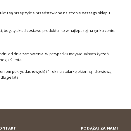
duktu są przejrzyście przedstawione na stronie naszego sklepu.
, bogaty skład zestawu produktu i to w najlepszej na rynku cenie.
ygodni od dnia zamówienia. W przypadku indywidualnych życzeń
nego Klienta.
czeniem pokryć dachowych) i 1 rok na stolarkę okienną i drzwiową.
ługie lata.
ONTAKT
PODĄŻAJ ZA NAMI