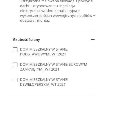
+ trzykrotne malowana elewacja + pokrycie
dachu i orynnowanie + instalacja
elektryczna, wodno-kanalizacyjna +
wykończenie ścian wewnętrznych, sufitów +
dostawa i montaż
Grubość ściany
DOM MIESZKALNY W STANIE
PODSTAWOWYM_ WT 2021
DOM MIESZKALNY W STANIE SUROWYM
ZAMKNIĘTYM_ WT 2021
DOM MIESZKALNY W STANIE
DEWELOPERSKIM_WT 2021