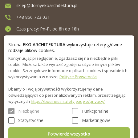
sklep@domyekoarchitektura.pl
+48 856 723 031
Czas pracy: Pn-Pt od 8h do 18h
Ul. Elewatorska 10, Białystok
Strona
EKO ARCHITEKTURA
wykorzystuje cztery główne
rodzaje plików cookies.
Kontynuując przeglądanie, zgadzasz się na niezbędne pliki
MENU
cookie. Możesz także wyrazić zgodę na użycie innych plików
cookie. Szczegółowe informacje o plikach cookies i sposobie ich
INFORMACJA
wykorzystywania w naszej
Polityce Prywatności
.
Dbamy o Twoją prywatność! Wykorzystujemy dane
PORADNIK
odwiedzających do personalizowanych reklam, przestrzegając
wytycznych
https://business.safety.google/privacy/
Niezbędne
Funkcjonalne
Statystyczne
Marketingowe
Potwierdź wszystko