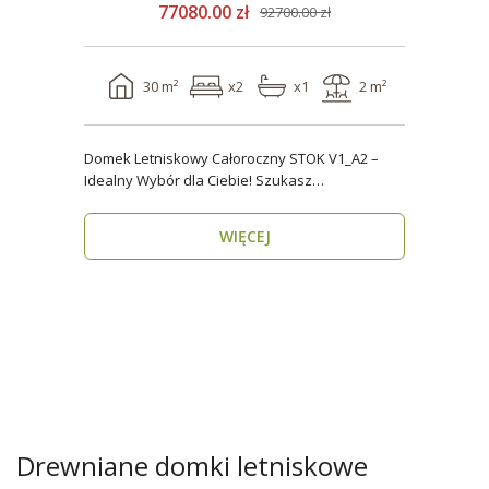
77080.00 zł
92700.00 zł
30 m²
x2
x1
2 m²
Domek Letniskowy Całoroczny STOK V1_A2 –
Idealny Wybór dla Ciebie! Szukasz
praktycznego, kompaktowe..
WIĘCEJ
Drewniane domki letniskowe