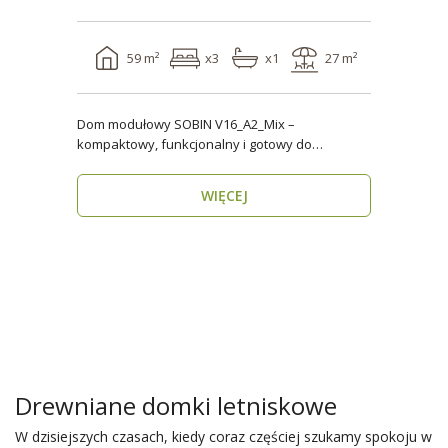
59 m²
x3
x1
27 m²
Dom modułowy SOBIN V16_A2_Mix –
kompaktowy, funkcjonalny i gotowy do
zamieszkania przez cały rok ..
WIĘCEJ
Drewniane domki letniskowe
W dzisiejszych czasach, kiedy coraz częściej szukamy spokoju w