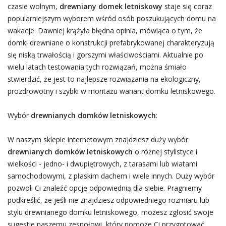
czasie wolnym,
drewniany domek letniskowy
staje się coraz
popularniejszym wyborem wśród osób poszukujących domu na
wakacje. Dawniej krążyła błędna opinia, mówiąca o tym, że
domki drewniane o konstrukcji prefabrykowanej charakteryzują
się niską trwałością i gorszymi właściwościami. Aktualnie po
wielu latach testowania tych rozwiązań, można śmiało
stwierdzić, że jest to najlepsze rozwiązania na ekologiczny,
prozdrowotny i szybki w montażu wariant domku letniskowego.
Wybór
drewnianych domków letniskowych
:
W naszym sklepie internetowym znajdziesz duży wybór
drewnianych domków letniskowych
o różnej stylistyce i
wielkości - jedno- i dwupiętrowych, z tarasami lub wiatami
samochodowymi, z płaskim dachem i wiele innych. Duży wybór
pozwoli Ci znaleźć opcję odpowiednią dla siebie. Pragniemy
podkreślić, że jeśli nie znajdziesz odpowiedniego rozmiaru lub
stylu drewnianego domku letniskowego, możesz zgłosić swoje
sugestie naszemu zespołowi, który pomoże Ci przygotować