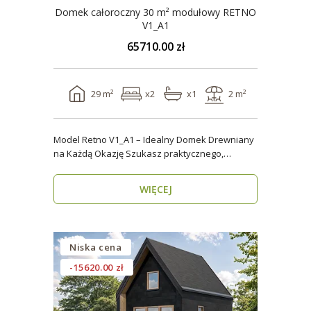
Domek całoroczny 30 m² modułowy RETNO
V1_A1
65710.00 zł
29 m²
x2
x1
2 m²
Model Retno V1_A1 – Idealny Domek Drewniany
na Każdą Okazję Szukasz praktycznego,
ekologicznego d..
WIĘCEJ
Niska cena
-15620.00 zł