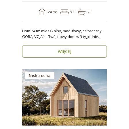
24 m²
x2
x1
Dom 24 m² mieszkalny, modułowy, całoroczny
GORAJ V7_A1 – Twój nowy dom w 3 tygodnie
Domy modul..
WIĘCEJ
Niska cena