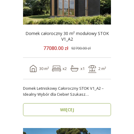
Domek całoroczny 30 m² modułowy STOK
V1_A2
77080.00 zł
92700.00 zł
30 m²
x2
x1
2 m²
Domek Letniskowy Całoroczny STOK V1_A2 –
Idealny Wybór dla Ciebie! Szukasz
praktycznego, kompaktowe..
WIĘCEJ