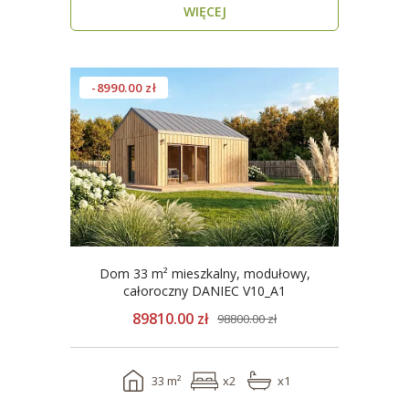
WIĘCEJ
-8990.00 zł
Dom 33 m² mieszkalny, modułowy,
całoroczny DANIEC V10_A1
89810.00 zł
98800.00 zł
33 m²
x2
x1