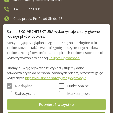
+48 856 723 031
Czas pracy: Pn-Pt od 8h do 18h
Ul. Elewatorska 10, Białystok
Strona
EKO ARCHITEKTURA
wykorzystuje cztery główne
rodzaje plików cookies.
Kontynuując przeglądanie, zgadzasz się na niezbędne pliki
MENU
cookie. Możesz także wyrazić zgodę na użycie innych plików
cookie. Szczegółowe informacje o plikach cookies i sposobie ich
INFORMACJA
wykorzystywania w naszej
Polityce Prywatności
.
Dbamy o Twoją prywatność! Wykorzystujemy dane
PORADNIK
odwiedzających do personalizowanych reklam, przestrzegając
wytycznych
https://business.safety.google/privacy/
Niezbędne
Funkcjonalne
Statystyczne
Marketingowe
Potwierdź wszystko