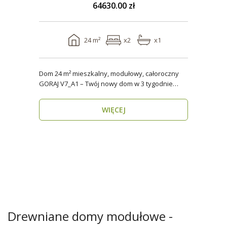
64630.00 zł
24 m²
x2
x1
Dom 24 m² mieszkalny, modułowy, całoroczny
GORAJ V7_A1 – Twój nowy dom w 3 tygodnie
Domy modul..
WIĘCEJ
Drewniane domy modułowe -